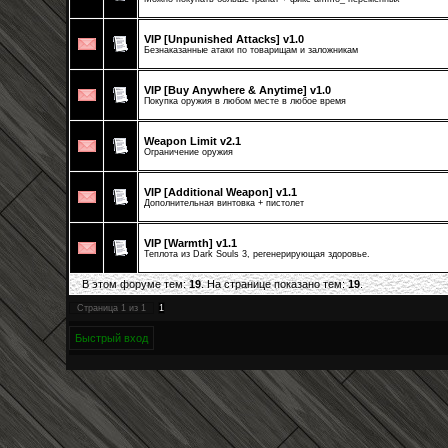
VIP [Unpunished Attacks] v1.0
Безнаказанные атаки по товарищам и заложникам
VIP [Buy Anywhere & Anytime] v1.0
Покупка оружия в любом месте в любое время
Weapon Limit v2.1
Ограничение оружия
VIP [Additional Weapon] v1.1
Дополнительная винтовка + пистолет
VIP [Warmth] v1.1
Теплота из Dark Souls 3, регенерирующая здоровье.
В этом форуме тем:
19
. На странице показано тем:
19
.
Страница
1
из
1
1