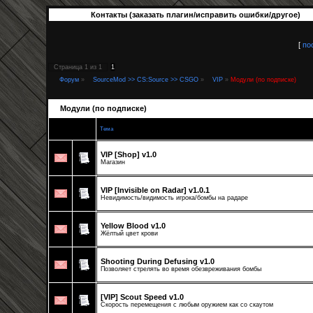
Контакты (заказать плагин/исправить ошибки/другое)
[
по
Страница
1
из
1
1
Форум
»
SourceMod >> CS:Source >> CSGO
»
VIP
»
Модули (по подписке)
Модули (по подписке)
Тема
VIP [Shop] v1.0
Магазин
VIP [Invisible on Radar] v1.0.1
Невидимость/видимость игрока/бомбы на радаре
Yellow Blood v1.0
Жёлтый цвет крови
Shooting During Defusing v1.0
Позволяет стрелять во время обезвреживания бомбы
[VIP] Scout Speed v1.0
Скорость перемещения с любым оружием как со скаутом