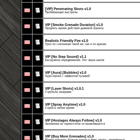
[VIP] Penetrating Shots v1.0
Пробивающие выстрелы
VIP [Smoke Grenade Duration] v1.0
Продлить время действия дымовой гранаты
Realistic Friendly Fire v1.0
Урон по союзникам такой же, как и по врагам.
VIP [No Step Sound] v1.1
Бесшумное передвижение. Нет звука шагов.
VIP [Aura] [Bubbles] v1.0
Аура игрока с эффектом пузырей
VIP [Laser Shots] v1.0.1
Стрельба лазерами
VIP [Spray Anytime] v1.0
Спрей в любое время
VIP [Hostages Always Follow] v1.0
Заложники не теряются/не останавливаются
VIP [Buy More Grenades] v1.0
Можно покупать больше гранат + фикс ammo_ переменных