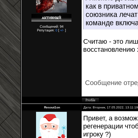
как в приватном
союзника лечат
команде включая
Сообщений: 94
Репутация:
0
[
+/-
]
Считаю - это лиш
восстановлению х
Сообщение отр
Resout1on
Дата: Вторник, 17.05.2022, 13:11:1
Привет, а возмож
регенерации чтоб
игроку ?)