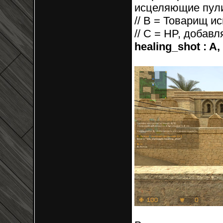
исцеляющие пули
// B = Товарищ ис
// C = HP, добав
healing_shot : A,