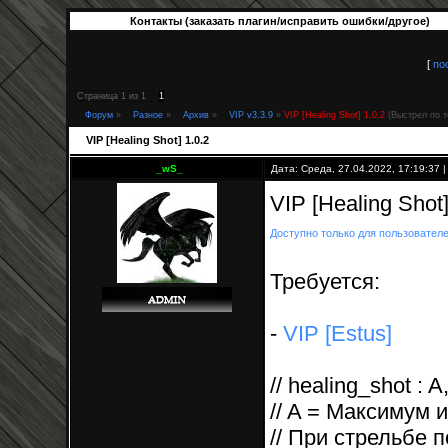
Контакты (заказать плагин/исправить ошибки/другое)
[
по
Страница
1
из
1
1
Форум
»
Разное
»
Архив
»
VIP v3.3.9
»
VIP [Healing Shot] 1.0.2
(Выстрел по 
VIP [Healing Shot] 1.0.2
_wS_
Дата: Среда, 27.04.2022, 17:19:37
VIP [Healing Shot
Доступно только для пользовател
Требуется:
-
VIP [Estus]
// healing_shot : A
// A = Максимум 
// При стрельбе 