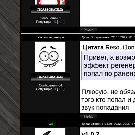
Сообщений: 2
Репутация:
0
[
+/-
]
alexander_unique
Дата: Воскресенье, 22.05.2022, 01
Цитата
Resout1on
Привет, а возмо
эффект регенер
попал по ранен
Сообщений: 64
Репутация:
4
[
+/-
]
Плюсую, не обяза
того кто попал и 
звук попадания
_wS_
Дата: Вторник, 24.05.2022, 00:37:
v1.0.2