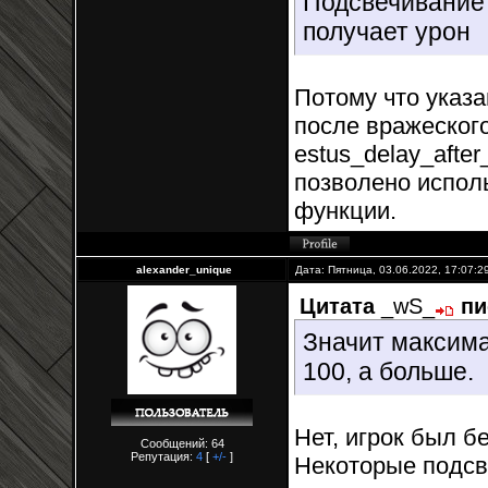
Подсвечивание 
получает урон
Потому что указа
после вражеског
estus_delay_afte
позволено испол
функции.
alexander_unique
Дата: Пятница, 03.06.2022, 17:07:
Цитата
_wS_
пи
Значит максима
100, а больше.
Нет, игрок был б
Сообщений: 64
Репутация:
4
[
+/-
]
Некоторые подсв