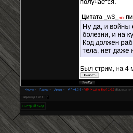
получается.
Цитата
_wS_
пи
Ну да, и войны 
болезни, и на к
Код должен раб
тела, нет даже 
Был стрим, на 4 
Форум
»
Разное
»
Архив
»
VIP v3.3.9
»
VIP [Healing Shot] 1.0.2
(Выстрел по 
Страница
1
из
1
1