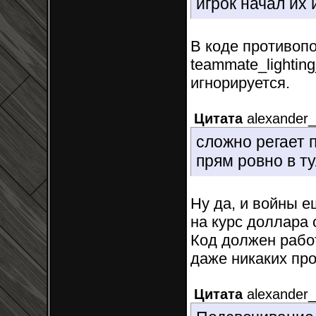
игрок начал их
В коде противопо
teammate_lighting_
игнорируется.
Цитата
alexander
сложно регает 
прям ровно в т
Ну да, и войны ещ
на курс доллара 
Код должен работ
даже никаких про
Цитата
alexander