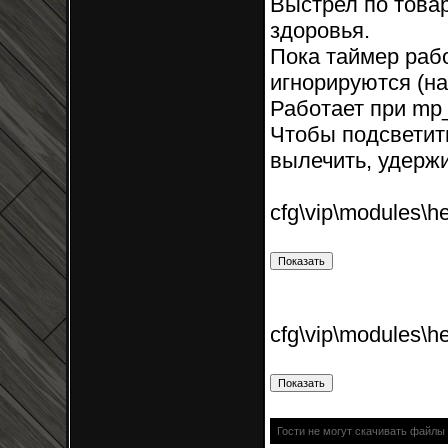
Выстрел по това
здоровья.
Пока таймер раб
игнорируются (на
Работает при mp_f
Чтобы подсветит
вылечить, удержи
cfg\vip\modules\he
cfg\vip\modules\he
Гости не могут скачивать файлы