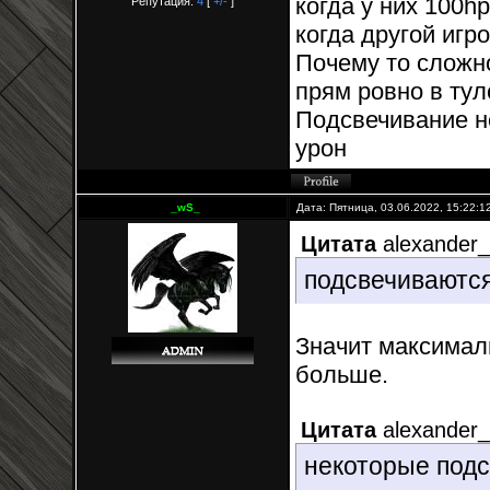
когда у них 100h
Репутация:
4
[
+/-
]
когда другой игр
Почему то сложно
прям ровно в тул
Подсвечивание не
урон
_wS_
Дата: Пятница, 03.06.2022, 15:22:
Цитата
alexander
подсвечиваются
Значит максималь
больше.
Цитата
alexander
некоторые подс