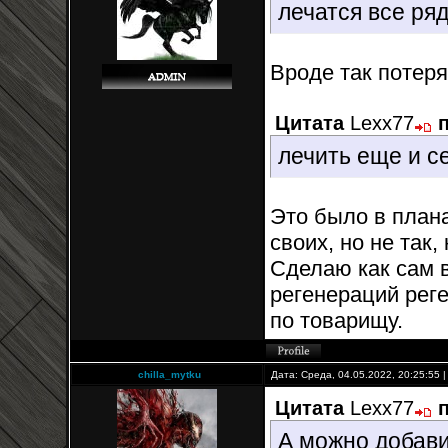
лечатся все ря
Вроде так потер
Цитата
Lexx77
лечить еще и с
Это было в плана
своих, но не так,
Сделаю как сам в
регенераций реге
по товарищу.
chilla_mytku
Дата: Среда, 04.05.2022, 20:25:55
Цитата
Lexx77
А можно добави