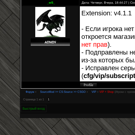
_wS_
Дата: Четверг, Вчера, 18:44:27 | 
Extension: v4.1.1
- Если игрока не
откроется магаз
нет прав
).
- Подправлены 
из-за которых б
- Исправлен серь
(
cfg/vip/subscrip
Форум
»
SourceMod >> CS:Source >> CSGO
»
VIP
»
VIP + Shop
(Игроки с преи
Страница
1
из
1
1