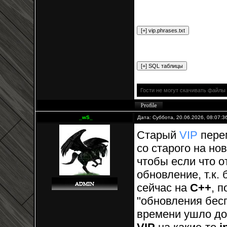
Гости не могут скачивать файлы
_wS_
Дата: Суббота, 20.06.2026, 08:07:
Старый
VIP
пере
со старого на н
чтобы если что о
обновление, т.к.
сейчас на
С++
, 
"обновления бесп
времени ушло дос