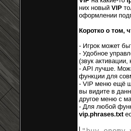
VIP
на какие-то
i
них новый
VIP
то
оформлении под
Коротко о том, ч
- Игрок может бы
- Удобное управ
(звук активации, 
- API лучше. Мо
функции для совм
- VIP меню ещё шу
вы видите в дан
другое меню с м
- Для любой фун
vip.phrases.txt
ес
"buy_enemy_