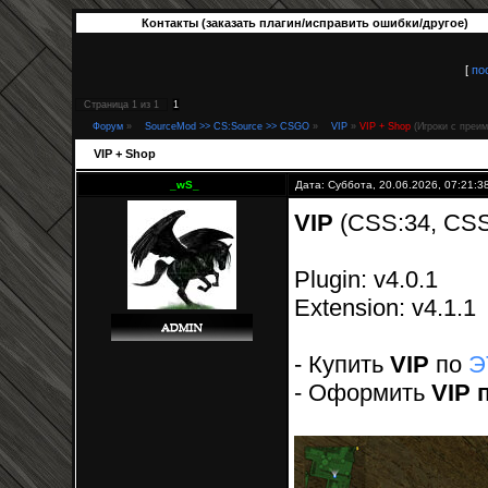
Контакты (заказать плагин/исправить ошибки/другое)
[
по
Страница
1
из
1
1
Форум
»
SourceMod >> CS:Source >> CSGO
»
VIP
»
VIP + Shop
(Игроки с преи
VIP + Shop
_wS_
Дата: Суббота, 20.06.2026, 07:21:
VIP
(CSS:34, CSS
Plugin: v4.0.1
Extension: v4.1.1
- Купить
VIP
по
Э
- Оформить
VIP 