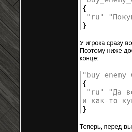
{
"ru"
"Поку
}
У игрока сразу во
Поэтому ниже до
конце:
"buy_enemy_
{
"ru"
"Да в
и как-то ку
}
Теперь, перед в