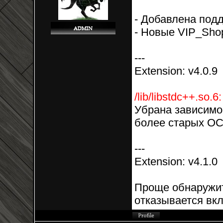
- Добавлена под
- Новые VIP_Shop
---
Extension: v4.0.9
/lib/libstdc++.so.
Убрана зависимо
более старых ОС
---
Extension: v4.1.0
Проще обнаружит
отказывается вк