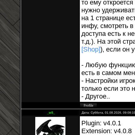
то ему откроется
нужно удержива
на 1 странице ес
инфу, смотреть в
доступа есть к н
т.д.). На этой ст
[Shop]
), если он 
- Любую функцию
есть в самом ме
- Настройки игро
только если это 
- Другое..
_wS_
Дата: Суббота, 01.08.2026, 09:08:
Plugin: v4.0.1
Extension: v4.0.8