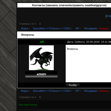
Контакты (заказать плагин/исправить ошибки/другое)
[
по
Страница
1
из
1
1
Форум
»
SourceMod >> CS:Source >> CSGO
»
VIP
»
Обсуждение
»
Вопросы
Вопросы
_wS_
Дата: Суббота, 20.06.2026, 10:11:
Вопросы
Форум
»
SourceMod >> CS:Source >> CSGO
»
VIP
»
Обсуждение
»
Вопросы
Страница
1
из
1
1