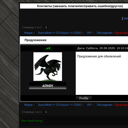
Контакты (заказать плагин/исправить ошибки/другое)
[
по
Страница
1
из
1
1
Форум
»
SourceMod >> CS:Source >> CSGO
»
VIP
»
Обсуждение
»
Предложе
Предложения
_wS_
Дата: Суббота, 20.06.2026, 10:10:
Предложения для обновлений.
Форум
»
SourceMod >> CS:Source >> CSGO
»
VIP
»
Обсуждение
»
Предложе
Страница
1
из
1
1