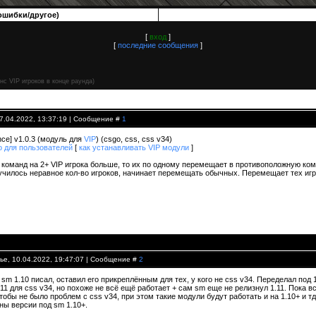
ошибки/другое)
[
вход
]
[
последние сообщения
]
нс VIP игроков в конце раунда)
07.04.2022, 13:37:19 | Сообщение #
1
ance] v1.0.3 (модуль для
VIP
) (csgo, css, css v34)
о для пользователей
[
как устанавливать VIP модули
]
з команд на 2+ VIP игрока больше, то их по одному перемещает в противоположную ком
училось неравное кол-во игроков, начинает перемещать обычных. Перемещает тех игр
ье, 10.04.2022, 19:47:07 | Сообщение #
2
sm 1.10 писал, оставил его прикреплённым для тех, у кого не css v34. Переделал под 1.
11 для css v34, но похоже не всё ещё работает + сам sm еще не релизнул 1.11. Пока 
тобы не было проблем с css v34, при этом такие модули будут работать и на 1.10+ и тд
ны версии под sm 1.10+.