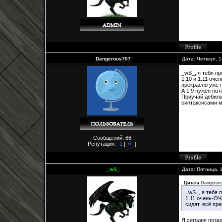
Dangerous707
Дата: Четверг, 
_wS_, я тебя пр
1.10 и 1.11 оче
прекрасно уже н
А 1.9 нужен пот
Приучай дебилов
синтаксисами м
Сообщений: 66
Репутация:
-1
[
+/-
]
_wS_
Дата: Пятница, 
Цитата
Dangerou
_wS_, я тебя п
1.11 очень-ОЧ
сидят, всё пр
Я сегодня поза