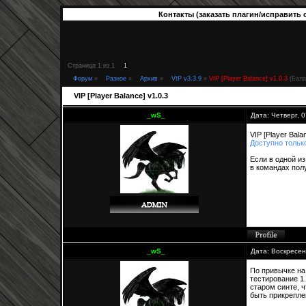
Контакты (заказать плагин/исправить 
Страница
1
из
1
1
Форум
»
Разное
»
Архив
»
VIP v3.3.9
»
VIP [Player Balance] v1.0.3
(Бала
VIP [Player Balance] v1.0.3
_wS_
Дата: Четверг, 
VIP [Player Bal
Доступно тольк
Если в одной и
в командах пол
_wS_
Дата: Воскресен
По привычке на 
тестирование 1.
старом синте, ч
быть прикрепле