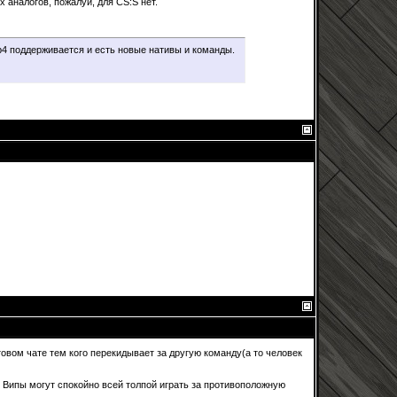
 аналогов, пожалуй, для CS:S нет.
8mb4 поддерживается и есть новые нативы и команды.
овом чате тем кого перекидывает за другую команду(а то человек
е Випы могут спокойно всей толпой играть за противоположную