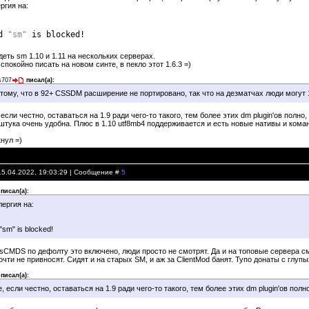
ргия на:
nd
"sm"
is blocked!
еть sm 1.10 и 1.11 на нескольких серверах.
 спокойно писать на новом синте, в пекло этот 1.6.3 =)
s707
писал(а):
отому, что в 92+ CSSDM расширение не портировано, так что на дезматчах люди могут 
если честно, оставаться на 1.9 ради чего-то такого, тем более этих dm plugin'ов полно, 
 штука очень удобна. Плюс в 1.10 utf8mb4 поддерживается и есть новые нативы и кома
нул =)
15.04.2022, 19:03:29 | Сообщение #
5
писал(а):
ергия на:
sm" is blocked!
ssCMDS по дефолту это включено, люди просто не смотрят. Да и на топовые сервера см
очти не привносят. Сидят и на старых SM, и аж за ClientMod банят. Тупо донаты с глупы
писал(а):
, если честно, оставаться на 1.9 ради чего-то такого, тем более этих dm plugin'ов полно