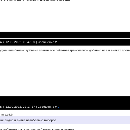
ик, 12.09.2022, 00:47:35 | Сообщение #
8
дуль вип баланс добавил плагин все работает,транслатион добавил все в випках пропи
ик, 12.09.2022, 22:17:57 | Сообщение #
9
писал(а):
 не видно в випке автобаланс виперов
е добавляется, это просто баланс в конце раунда.