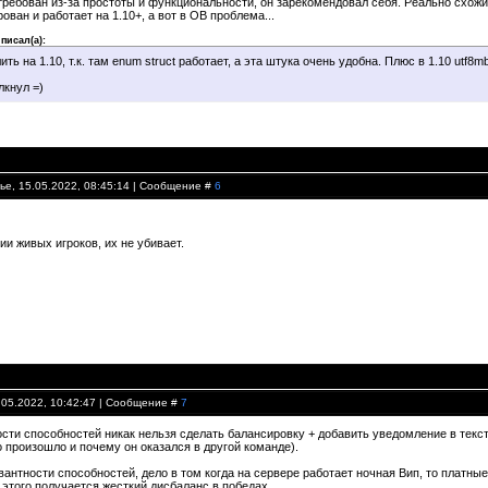
ребован из-за простоты и функциональности, он зарекомендовал себя. Реально схожих
рован и работает на 1.10+, а вот в OB проблема...
писал(а):
ить на 1.10, т.к. там enum struct работает, а эта штука очень удобна. Плюс в 1.10 utf
лкнул =)
ье, 15.05.2022, 08:45:14 | Сообщение #
6
и живых игроков, их не убивает.
.05.2022, 10:42:47 | Сообщение #
7
ости способностей никак нельзя сделать балансировку + добавить уведомление в текст
о произошло и почему он оказался в другой команде).
вантности способностей, дело в том когда на сервере работает ночная Вип, то платны
 этого получается жесткий дисбаланс в победах.