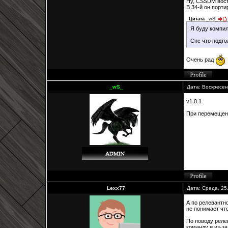
Ну, CSSDM вост
В 34-й он порти
Цитата
_wS_
Я буду компил
Спс что подто
Очень рад
_wS_
Дата: Воскресен
v1.0.1
При перемещени
Lexx77
Дата: Среда, 25
А по релевантн
не понимает чт
По поводу реле
команду и из-за