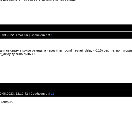
22.09.2022, 17:41:06 | Сообщение #
10
ит не сразу в конце раунда, а через (mp_round_restart_delay - 0.15) сек, т.е. почти ср
t_delay должно быть > 0.
10.08.2023, 12:19:42 | Сообщение #
11
о конфиг?