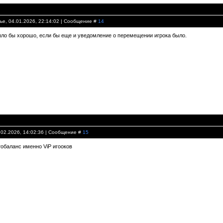
ье, 04.01.2026, 22:14:02 | Сообщение #
14
ло бы хорошо, если бы еще и уведомление о перемещении игрока было.
.02.2026, 14:02:36 | Сообщение #
15
тобаланс именно ViP игооков