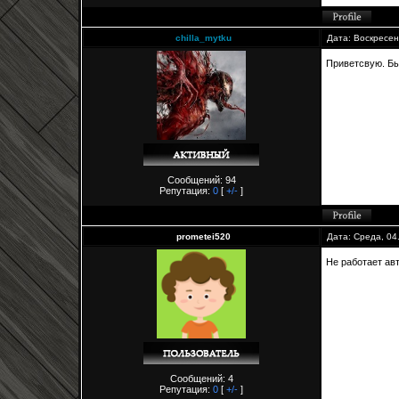
chilla_mytku
Дата: Воскресен
Приветсвую. Бы
Сообщений: 94
Репутация:
0
[
+/-
]
prometei520
Дата: Среда, 04
Не работает ав
Сообщений: 4
Репутация:
0
[
+/-
]