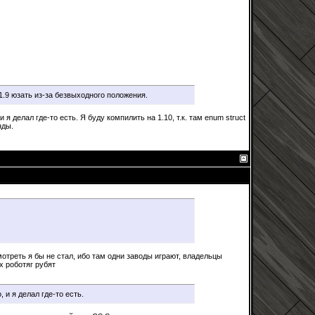
1.9 юзать из-за безвыходного положения.
и я делал где-то есть. Я буду компилить на 1.10, т.к. там enum struct
нды.
отреть я бы не стал, ибо там одни заводы играют, владельцы
х роботяг рубят
, и я делал где-то есть.