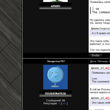
Появилась алле
] sm
The comma
Но удалось увид
Ок, начну тогда
Цитата
Dangerou
А 1.9 нужен п
Это такое себе, 
работает, а эта
Спс что подтолк
Dangerous707
Дата: Пятница, 
Цитата
_wS_
Появилась алл
] sm
The command "
В той же Proce
ничего нового п
Цитата
_wS_
Сообщений: 66
Это такое себе
Репутация:
-1
[
+/-
]