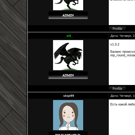
_wS_
Дата: Четверг, 
v1.0.2
Баланс происход
mp_round_restar
skipi99
Дата: Четверг, 
Есть какой либ