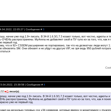
14.04.2022, 22:05:27 | Сообщение #
3
ошу, начни уже под 1.9+ писать. В 34-й 1.6.3/1.7.3 юзают только, вот честно, идиоты и 
нь-ОЧЕНЬ распространены. MyArena не добавляет свой в ПУ тупо из-за того, что, как я 
е первый год.
ому, что в 92+ CSSDM расширение не портировано, так что на дезматчах люди могут 1.
 обновлять SM. Они обновят и не уйдут на другую VIP, не зря ведь 950 рублей потра
отаться
Соо
15.04.2022, 15:39:58 | Сообщение #
4
s707
писал(а):
рошу, начни уже под 1.9+ писать. В 34-й 1.6.3/1.7.3 юзают только, вот честно, идиоты и
ЕНЬ распространены. MyArena не добавляет свой в ПУ тупо из-за того, что, как я понял
екрасно уже не первый год.
ходил на несколько топовых css v34 серверов, которые вверху в мониторинге у myaren