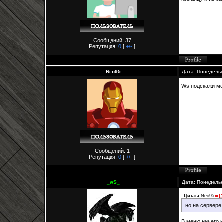
Сообщений: 37
Репутация:
0
[
+/-
]
Neo95
Дата: Понедельн
Ws подскажи мо
Сообщений: 1
Репутация:
0
[
+/-
]
_wS_
Дата: Понедельн
Цитата
Neo95
но на сервере
В меню ничего н