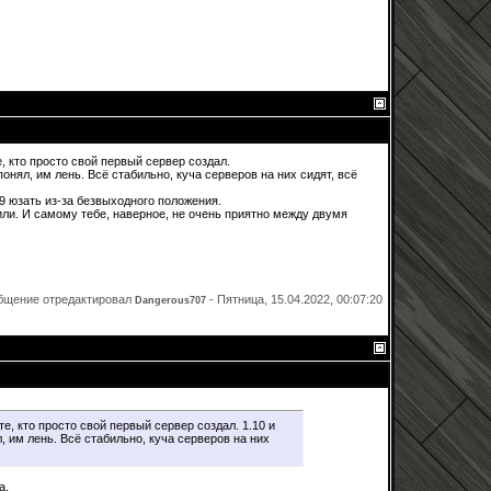
те, кто просто свой первый сервер создал.
понял, им лень. Всё стабильно, куча серверов на них сидят, всё
9 юзать из-за безвыходного положения.
тили. И самому тебе, наверное, не очень приятно между двумя
бщение отредактировал
-
Пятница, 15.04.2022, 00:07:20
Dangerous707
 те, кто просто свой первый сервер создал. 1.10 и
, им лень. Всё стабильно, куча серверов на них
a.