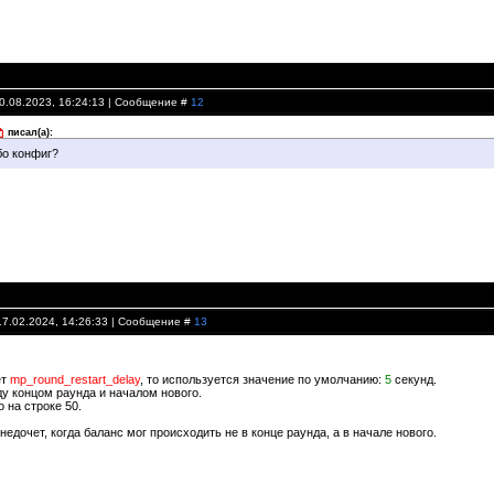
10.08.2023, 16:24:13 | Сообщение #
12
писал(а):
бо конфиг?
17.02.2024, 14:26:33 | Сообщение #
13
ет
mp_round_restart_delay
, то используется значение по умолчанию:
5
секунд.
у концом раунда и началом нового.
 на строке 50.
едочет, когда баланс мог происходить не в конце раунда, а в начале нового.