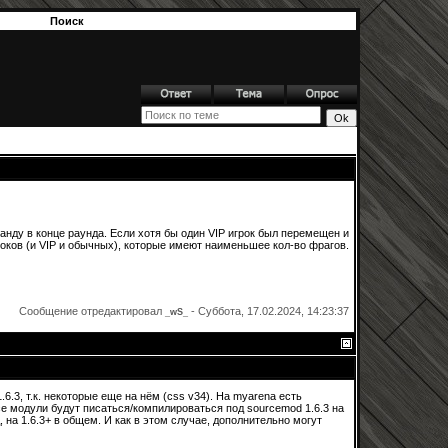
Поиск
анду в конце раунда. Если хотя бы один VIP игрок был перемещен и
оков (и VIP и обычных), которые имеют наименьшее кол-во фрагов.
Сообщение отредактировал
-
Суббота, 17.02.2024, 14:23:37
_wS_
6.3, т.к. некоторые еще на нём (css v34). На myarena есть
все модули будут писаться/компилироваться под sourcemod 1.6.3 на
, на 1.6.3+ в общем. И как в этом случае, дополнительно могут