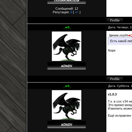
Сообщений: 12
Репутация:
0
[
+/-
]
_wS_
Дата: Четверг, 
Цитата
skipi99
Есть какой ли
Nope
_wS_
Дата: Суббота, 
v1.0.3
Т.к. в css v34 н
Это время межд
Изменить можно
Ещё исправлен н