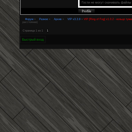
Гости не могут скачивать файлы
Форум
»
Разное
»
Архив
»
VIP v3.3.9
»
VIP [Ring of Fog] v1.0.2 - кольцо тум
расстоянии)
Страница
1
из
1
1