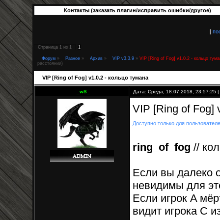
Контакты (заказать плагин/исправить ошибки/другое)
[
по
Страница
1
из
1
1
Форум
»
Разное
»
Архив
»
VIP v3.3.9
»
VIP [Ring of Fog] v1.0.2 - кольцо тум
расстоянии)
VIP [Ring of Fog] v1.0.2 - кольцо тумана
_wS_
Дата: Среда, 18.07.2018, 23:57:25
VIP [Ring of Fog]
Доступно только для пользовател
ring_of_fog
// ко
Если вы далеко о
невидимы для это
Если игрок A мёр
видит игрока С и