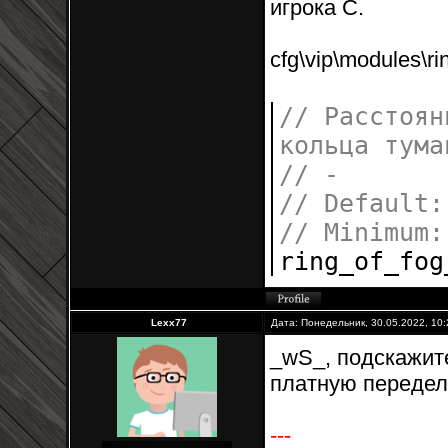
игрока C.
cfg\vip\modules\ri
// Расстоян
кольца тума
// -
// Default:
// Minimum:
ring_of_fo
Lexx77
Дата: Понедельник, 30.05.2022, 10
_wS_, подскажите
платную передел
---