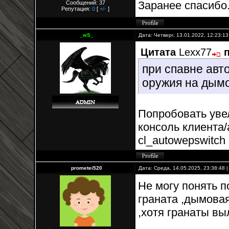
Заранее спасибо
Сообщений: 37
Репутация:
0
[
+/-
]
_wS_
Дата: Четверг, 13.01.2022, 12:23:1
Цитата
Lexx77
при спавне авт
оружия на дымо
Попробовать увели
консоль клиента/
cl_autowepswitch 
prometei520
Дата: Среда, 14.05.2025, 23:38:48
Не могу понять п
граната ,дымовая
,хотя гранаты вы