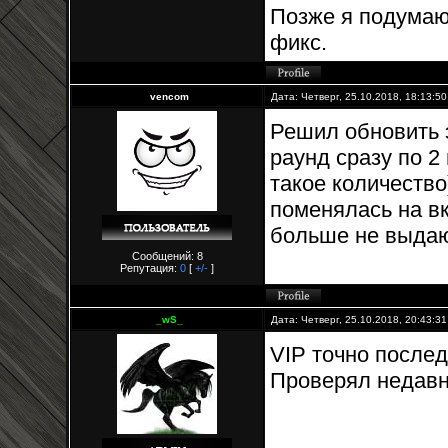
Позже я подумаю
фикс.
vencom
Дата: Четверг, 25.10.2018, 18:13:5
Решил обновить 
раунд сразу по 2
такое количество
поменялась на в
больше не выдают
Сообщений: 8
Репутация:
0
[
+/-
]
_wS_
Дата: Четверг, 25.10.2018, 20:43:3
VIP точно послед
Проверял недавно