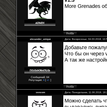
More Grenades о
alexander_unique
Дата: Воскресенье, 04.03.2018, 10
Добавьте пожалуй
Что бы он через 
А так же настрой
Сообщений: 64
Репутация:
4
[
+/-
]
vencom
Дата: Понедельник, 11.06.2018, 18
Можно сделать чт
выдавались випам