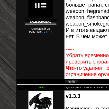
больше гранат, с
weapon_hegrenade
weapon_flashbang
weapon_smokegre
И в итоге выдают
Сообщений: 23
Репутация:
0
[
+/-
]
нет. В чем може
-----
Убрать временно в
проверить снова.
Что-то удаляет г
ограничение оружи
_wS_
Дата: Среда, 17.10.2018, 15:51:14
v1.3.3
Извиняюсь, в csg