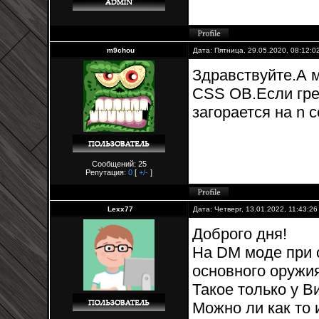
m9chou
Дата: Пятница, 29.05.2020, 08:12:
Здравствуйте.А 
CSS OB.Если гре
загорается на n с
Сообщений: 25
Репутация:
0
[
+/-
]
Lexx77
Дата: Четверг, 13.01.2022, 11:43:2
Доброго дня!
На DM моде при 
основного оружи
Такое только у В
Можно ли как то 