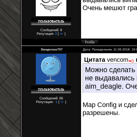
Очень мешют гр
Сообщений: 8
Репутация:
0
[
+/-
]
Dangerous707
Дата: Понедельник, 11.06.2018, 19
Цитата
vencom
Можно сделать 
не выдавались 
aim_deagle. Оч
Сообщений: 66
Репутация:
-1
[
+/-
]
Map Config и сде
разрешены.