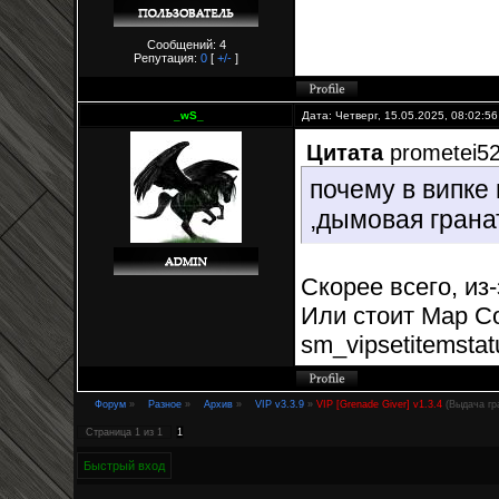
Сообщений: 4
Репутация:
0
[
+/-
]
_wS_
Дата: Четверг, 15.05.2025, 08:02:5
Цитата
prometei5
почему в випке 
,дымовая грана
Скорее всего, из
Или стоит Map Co
sm_vipsetitemstat
Форум
»
Разное
»
Архив
»
VIP v3.3.9
»
VIP [Grenade Giver] v1.3.4
(Выдача гр
Страница
1
из
1
1