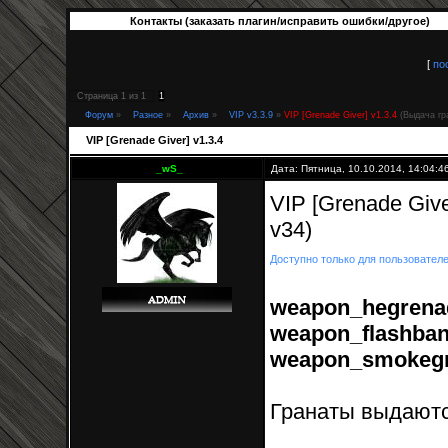
Контакты (заказать плагин/исправить ошибки/другое)
[
по
Страница
1
из
1
1
Форум
»
Разное
»
Архив
»
VIP v3.3.9
»
VIP [Grenade Giver] v1.3.4
(Выдача гр
VIP [Grenade Giver] v1.3.4
_wS_
Дата: Пятница, 10.10.2014, 14:04:
VIP [Grenade Giv
v34)
Доступно только для пользовател
weapon_hegrenad
weapon_flashban
weapon_smokegr
Гранаты выдаютс