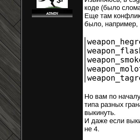
коде (было слом
Еще там конфликт
было, например, 
weapon_heg
weapon_fla
weapon_smo
weapon_mol
weapon_tag
Но вам по началу
типа разных гран
выкинуть.
И даже если выки
не 4.