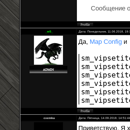
Сообщение 
_wS_
Дата: Понедельник, 11.06.2018, 19
Да,
Map Config
и
sm_vipseti
sm_vipseti
sm_vipseti
sm_vipseti
sm_vipseti
sm_vipseti
cxemka
Дата: Пятница, 14.09.2018, 14:51:
Приветствую. Я 