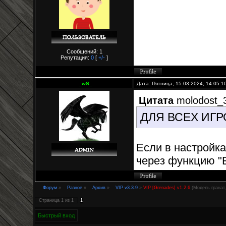
Сообщений: 1
Репутация:
0
[
+/-
]
_wS_
Дата: Пятница, 15.03.2024, 14:05:
Цитата
molodost_
ДЛЯ ВСЕХ ИГ
Если в настройка
через функцию "
Форум
»
Разное
»
Архив
»
VIP v3.3.9
»
VIP [Grenades] v1.2.6
(Модель гранат,
Страница
1
из
1
1