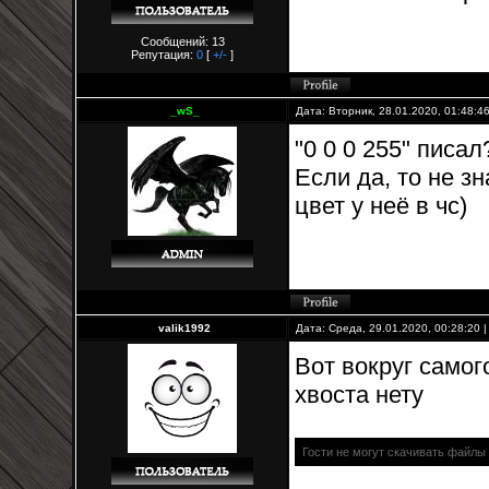
Сообщений: 13
Репутация:
0
[
+/-
]
_wS_
Дата: Вторник, 28.01.2020, 01:48:
"0 0 0 255" писал
Если да, то не з
цвет у неё в чс)
valik1992
Дата: Среда, 29.01.2020, 00:28:20
Вот вокруг самог
хвоста нету
Гости не могут скачивать файлы