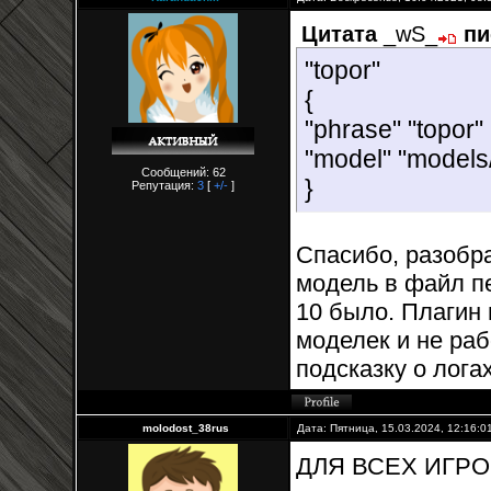
Цитата
_wS_
пи
"topor"
{
"phrase" "topor"
"model" "models
Сообщений: 62
}
Репутация:
3
[
+/-
]
Спасибо, разобра
модель в файл пе
10 было. Плагин
моделек и не раб
подсказку о логах
molodost_38rus
Дата: Пятница, 15.03.2024, 12:16:
ДЛЯ ВСЕХ ИГР