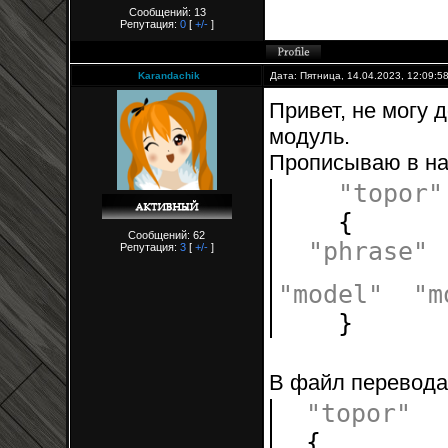
Сообщений: 13
Репутация:
0
[
+/-
]
Karandachik
Дата: Пятница, 14.04.2023, 12:09:
Привет, не могу 
модуль.
Прописываю в нас
"topor"
{
Сообщений: 62
"phrase"
Репутация:
3
[
+/-
]
"model"
"m
}
В файл перевода 
"topor"
{