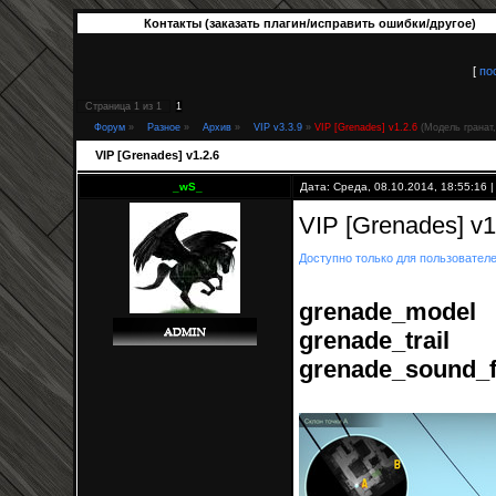
Контакты (заказать плагин/исправить ошибки/другое)
[
по
Страница
1
из
1
1
Форум
»
Разное
»
Архив
»
VIP v3.3.9
»
VIP [Grenades] v1.2.6
(Модель гранат,
VIP [Grenades] v1.2.6
_wS_
Дата: Среда, 08.10.2014, 18:55:16
VIP [Grenades] v
Доступно только для пользовател
grenade_model
grenade_trail
grenade_sound_f