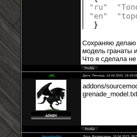
"ru"
"Топ
"en"
"top
}
Сохраняю делаю 
модель гранаты и
Что я сделала не
_wS_
Дата: Пятница, 14.04.2023, 19:19:
addons/sourcemod/
grenade_model.txt
Karandachik
Дата: Воскресенье, 16.04.2023, 08