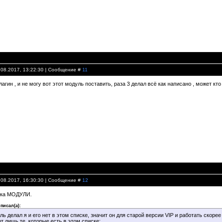
.08.2017, 13:22:30 | Сообщение #
11
агин , и не могу вот этот модуль поставить, раза 3 делал всё как написано , может кт
.08.2017, 16:30:30 | Сообщение #
12
пка МОДУЛИ.
писал(а):
ь делал я и его нет в этом списке, значит он для старой версии VIP и работать скорее 
т лишь те, которые есть в этом списке: