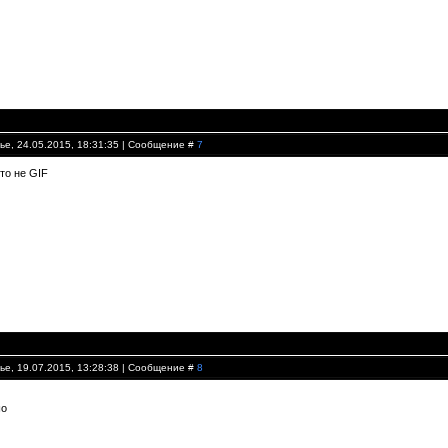
ье, 24.05.2015, 18:31:35 | Сообщение #
7
Это не GIF
ье, 19.07.2015, 13:28:38 | Сообщение #
8
шо