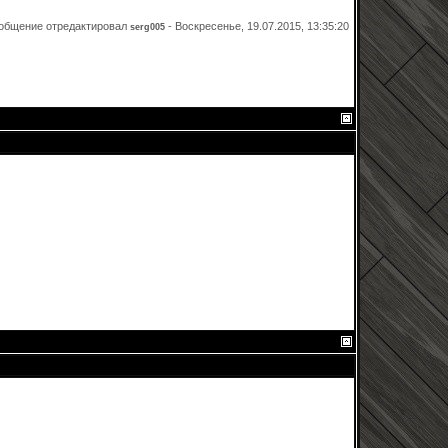
общение отредактировал
-
Воскресенье, 19.07.2015, 13:35:20
serg005