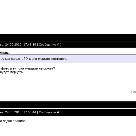
ье, 24.05.2015, 17:48:36 | Сообщение #
5
исал(а):
уру как на фото? У меня моргает постоянно!
о фото и тут она мерцать не может?
будет мерцать.
Со
ье, 24.05.2015, 17:50:44 | Сообщение #
6
л ладно спасибо!