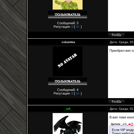
Сообщений: 3
Репутация:
0
[
+/-
]
columbia
Дата: Среда, 02
Приобрел вип пл
Сообщений: 4
Репутация:
0
[
+/-
]
_wS_
Дата: Среда, 02
В вип теме кно
Цитата
_wS_
Если VIP модул
Точно работаю