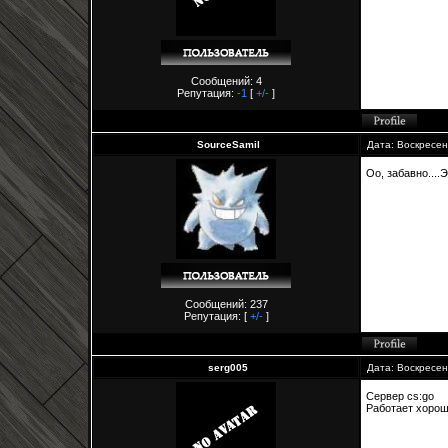
Сообщений: 4
Репутация:
-1
[
+/-
]
SourceSamil
Дата: Воскресен
Оо, забавно....
Сообщений: 237
Репутация:
[
+/-
]
serg005
Дата: Воскресен
Сервер cs:go
Работает хоро