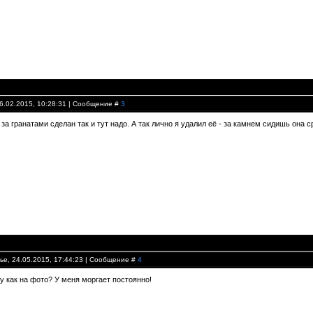
26.02.2015, 10:28:31 | Сообщение #
3
 за гранатами сделан так и тут надо. А так лично я удалил её - за камнем сидишь она с
ье, 24.05.2015, 17:44:23 | Сообщение #
4
у как на фото? У меня моргает постоянно!