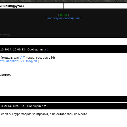
ошибки/другое)
[
вход
]
[
последние сообщения
]
 ногами))
.10.2014, 16:09:33 | Сообщение #
1
.1 (модуль для
VIP
) (csgo, css, css v34)
устанавливать VIP модули
]
цветом.
.11.2014, 18:50:15 | Сообщение #
2
если бы аура ходила за игроком, а не оставалась на месте.