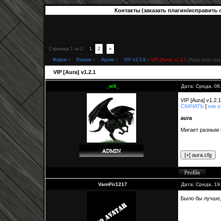
Контакты (заказать плагин/исправить 
Страница
1
из
2
1
2
»
Форум
»
Разное
»
Архив
»
VIP v3.3.9
»
VIP [Aura] v1.2.1
(Аура (круг под
VIP [Aura] v1.2.1
_wS_
Дата: Среда, 08
VIP [Aura] v1.2
СКАЧАТЬ
[
как 
aura
Мигает разным 
VamPir1217
Дата: Среда, 19
Было бы лучше, 