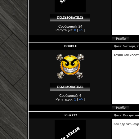
Сообщений: 24
Репутация:
0
[
+/-
]
DOUBLE
Дата: Четверг, 
Точно как хвост
Сообщений: 6
Репутация:
1
[
+/-
]
Kirik777
Дата: Воскресен
Как сделать аур