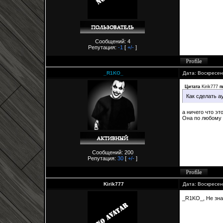
Сообщений: 4
Репутация:
-1
[
+/-
]
_R1KO_
Дата: Воскресен
Цитата
Kirik777
п
Как сделать а
а ничего что эт
Она по любому 
Сообщений: 200
Репутация:
30
[
+/-
]
Kirik777
Дата: Воскресен
_R1KO_, Не зна