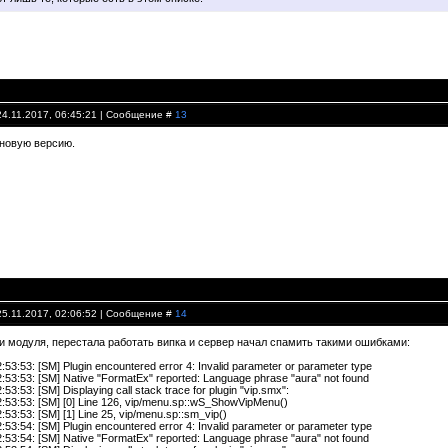
24.11.2017, 06:45:21 | Сообщение #
13
новую версию.
25.11.2017, 02:06:52 | Сообщение #
14
и модуля, перестала работать випка и сервер начал спамить такими ошибками:
2:53:53: [SM] Plugin encountered error 4: Invalid parameter or parameter type
2:53:53: [SM] Native "FormatEx" reported: Language phrase "aura" not found
:53:53: [SM] Displaying call stack trace for plugin "vip.smx":
2:53:53: [SM] [0] Line 126, vip/menu.sp::wS_ShowVipMenu()
2:53:53: [SM] [1] Line 25, vip/menu.sp::sm_vip()
2:53:54: [SM] Plugin encountered error 4: Invalid parameter or parameter type
2:53:54: [SM] Native "FormatEx" reported: Language phrase "aura" not found