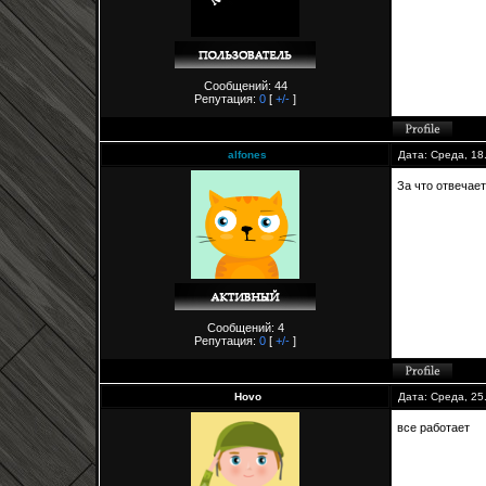
Сообщений: 44
Репутация:
0
[
+/-
]
alfones
Дата: Среда, 18
За что отвечает 
Сообщений: 4
Репутация:
0
[
+/-
]
Hovo
Дата: Среда, 25
все работает