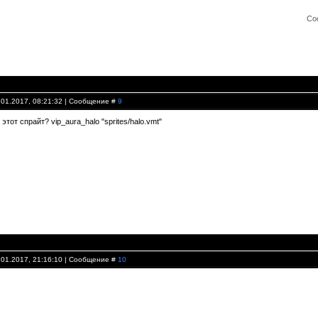
Со
.01.2017, 08:21:32 | Сообщение #
9
этот спрайт? vip_aura_halo "sprites/halo.vmt"
.01.2017, 21:16:10 | Сообщение #
10