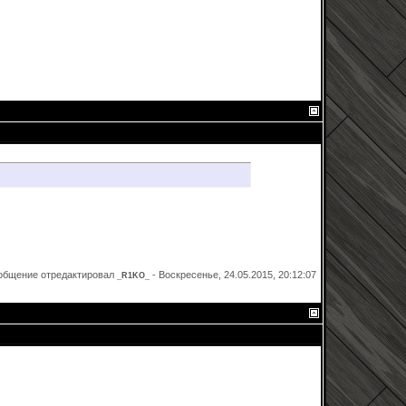
общение отредактировал
-
Воскресенье, 24.05.2015, 20:12:07
_R1KO_