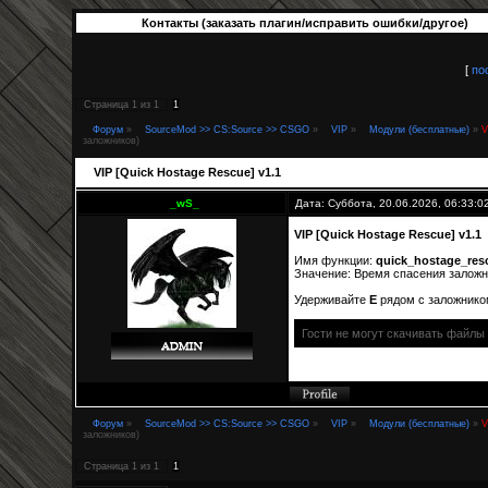
Контакты (заказать плагин/исправить ошибки/другое)
[
по
Страница
1
из
1
1
Форум
»
SourceMod >> CS:Source >> CSGO
»
VIP
»
Модули (бесплатные)
»
V
заложников)
VIP [Quick Hostage Rescue] v1.1
_wS_
Дата: Суббота, 20.06.2026, 06:33:
VIP [Quick Hostage Rescue] v1.1
Имя функции:
quick_hostage_res
Значение: Время спасения заложни
Удерживайте
Е
рядом с заложнико
Гости не могут скачивать файлы
Форум
»
SourceMod >> CS:Source >> CSGO
»
VIP
»
Модули (бесплатные)
»
V
заложников)
Страница
1
из
1
1