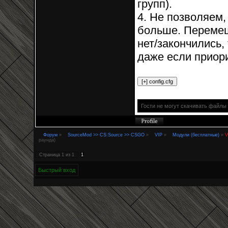
групп).
4. Не позволяем,
больше. Перемещ
нет/закончились,
даже если приор
Гости не могут скачивать файлы
Форум
»
SourceMod >> CS:Source >> CSGO
»
VIP
»
Модули (бесплатные)
»
V
раунда)
Страница
1
из
1
1