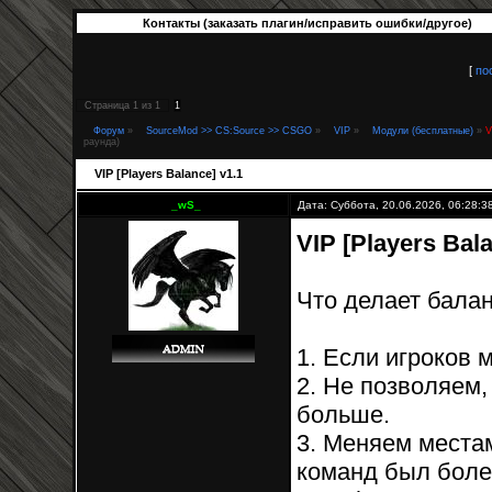
Контакты (заказать плагин/исправить ошибки/другое)
[
по
Страница
1
из
1
1
Форум
»
SourceMod >> CS:Source >> CSGO
»
VIP
»
Модули (бесплатные)
»
V
раунда)
VIP [Players Balance] v1.1
_wS_
Дата: Суббота, 20.06.2026, 06:28:
VIP [Players Bala
Что делает балан
1. Если игроков 
2. Не позволяем,
больше.
3. Меняем местам
команд был боле