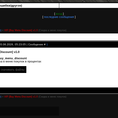
ошибки/другое)
[
вход
]
[
последние сообщения
]
е)
»
VIP [Buy Menu Discount] v1.0
(Скидка в меню покупок)
20.06.2026, 05:23:05 | Сообщение #
1
Discount] v1.0
uy_menu_discount
ка в меню покупок в процентах
т скачивать файлы
е)
»
VIP [Buy Menu Discount] v1.0
(Скидка в меню покупок)