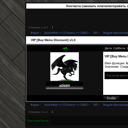
Контакты (заказать плагин/исправить 
Страница
1
из
1
1
Форум
»
SourceMod >> CS:Source >> CSGO
»
VIP
»
Модули (бесплатны
VIP [Buy Menu Discount] v1.0
_wS_
Дата: Суббота, 
VIP [Buy Menu 
Имя функции:
b
Значение: Скид
Гости не могу
Форум
»
SourceMod >> CS:Source >> CSGO
»
VIP
»
Модули (бесплатны
Страница
1
из
1
1