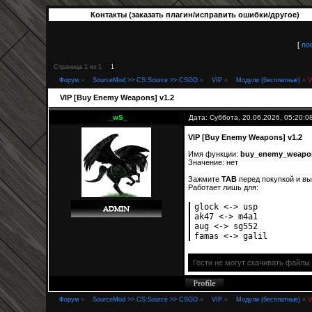
Контакты (заказать плагин/исправить ошибки/другое)
[
по
Страница
1
из
1
1
Форум
»
SourceMod >> CS:Source >> CSGO
»
VIP
»
Модули (бесплатные)
»
V
VIP [Buy Enemy Weapons] v1.2
_wS_
Дата: Суббота, 20.06.2026, 05:20:
VIP [Buy Enemy Weapons] v1.2
Имя функции:
buy_enemy_weapo
Значение: нет
Зажмите
TAB
перед покупкой и вы
Работает лишь для:
glock <-> usp
ak47 <-> m4a1
aug <-> sg552
famas <-> galil
Гости не могут скачивать файлы
Форум
»
SourceMod >> CS:Source >> CSGO
»
VIP
»
Модули (бесплатные)
»
V