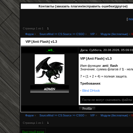
Контакты (заказать плагин/исправить ошибки/другое)
[
по
Страница
1
из
1
1
Форум
»
SourceMod >> CS:Source >> CSGO
»
VIP
»
Модули (бесплатные)
»
V
VIP [Anti Flash] v1.3
_wS_
Дата: Суббота, 20.06.2026, 05:09:
VIP [Anti Flash] v1.3
Имя функции:
anti_flash
Значение: сумма флагов //
1
- нел
7 = (1 + 2 + 4) = полная защита.
Требования
:
-
Blind DHook
Гости не могут скачивать файлы
Форум
»
SourceMod >> CS:Source >> CSGO
»
VIP
»
Модули (бесплатные)
»
V
Страница
1
из
1
1