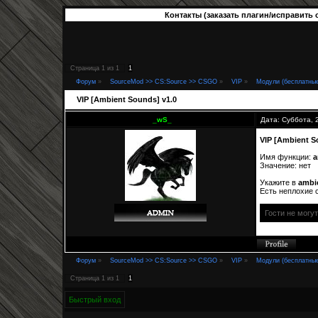
Контакты (заказать плагин/исправить 
Страница
1
из
1
1
Форум
»
SourceMod >> CS:Source >> CSGO
»
VIP
»
Модули (бесплатны
VIP [Ambient Sounds] v1.0
_wS_
Дата: Суббота, 
VIP [Ambient S
Имя функции:
a
Значение: нет
Укажите в
ambi
Есть неплохие 
Гости не могу
Форум
»
SourceMod >> CS:Source >> CSGO
»
VIP
»
Модули (бесплатны
Страница
1
из
1
1