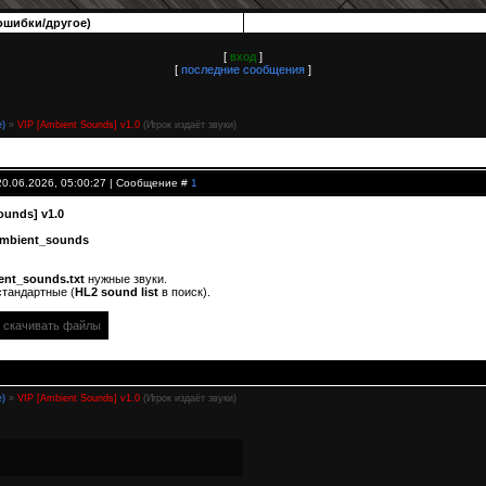
ошибки/другое)
[
вход
]
[
последние сообщения
]
е)
»
VIP [Ambient Sounds] v1.0
(Игрок издаёт звуки)
20.06.2026, 05:00:27 | Сообщение #
1
ounds] v1.0
mbient_sounds
ent_sounds.txt
нужные звуки.
стандартные (
HL2 sound list
в поиск).
т скачивать файлы
е)
»
VIP [Ambient Sounds] v1.0
(Игрок издаёт звуки)