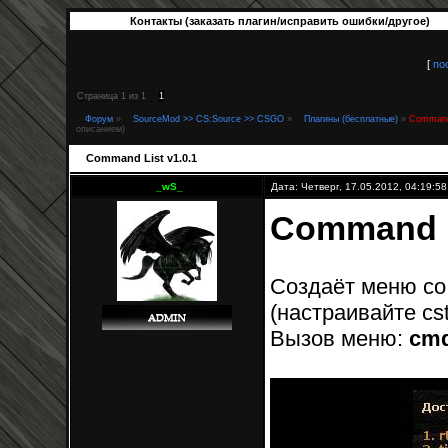
Контакты (заказать плагин/исправить ошибки/другое)
[
по
Страница
1
из
1
1
Форум
»
SourceMod >> CS:Source >> CSGO
»
Плагины (бесплатные)
»
Command 
описанием)
Command List v1.0.1
_wS_
Дата: Четверг, 17.05.2012, 04:19:5
Command L
Создаёт меню со
(настраивайте cst
Вызов меню:
cmd