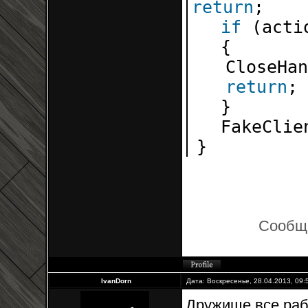
return
;
if
(acti
{
CloseHan
return
;
}
FakeClie
}
Сообщ
IvanDorn
Дата: Воскресенье, 28.04.2013, 09
Дружище,все раб