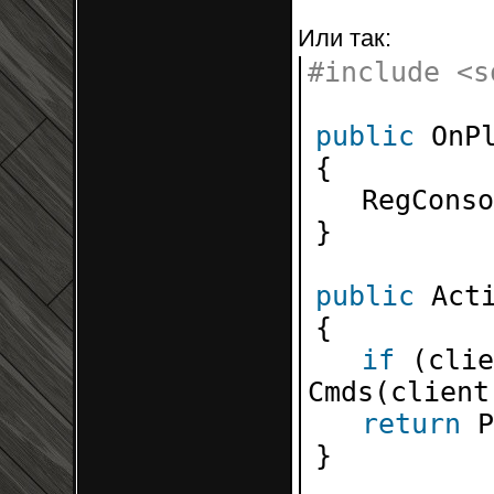
Или так:
#include
public
On
{
RegConso
}
public
Act
{
if
(cli
Cmds(cl
return
}