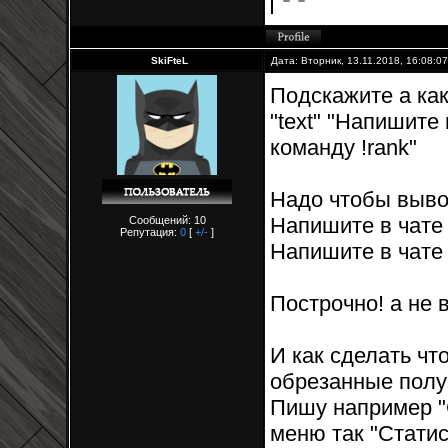
SkiFteL
Дата: Вторник, 13.11.2018, 16:08:0
Подскажите а как
"text" "Напишите
команду !rank"
Надо чтобы выво
Напишите в чате 
Сообщений: 10
Репутация:
0
[
+/-
]
Напишите в чате 
Построчно! а не в
И как сделать ч
обрезанные полу
Пишу например "С
меню так "Статис