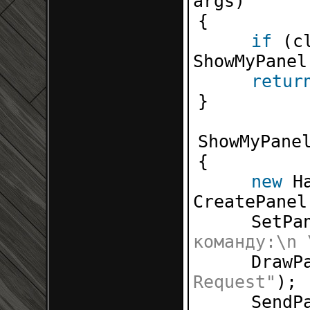
args
{
if
(c
ShowMyP
retur
}
ShowMyP
{
new
H
Create
SetPa
команду:\n 
DrawP
Request"
SendP