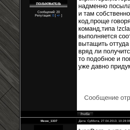
надменно посылаю
и там собственно
Сообщений: 20
Репутация:
0
[
+/-
]
код,проще говоря
команд,типа !zcla
выполняется соо
вытащить оттуда
вряд ли получитс
то подобное и по
уже давно приду
Сообщение от
Meow_1337
Дата: Суббота, 27.04.2013, 10:28: