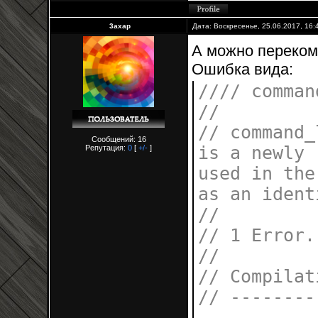
3axap
Дата: Воскресенье, 25.06.2017, 16
А можно переком
Ошибка вида:
//// comman
//
// command_
Сообщений: 16
is a newly 
Репутация:
0
[
+/-
]
used in the
as an ident
//
// 1 Error.
//
// Compilat
// --------
--