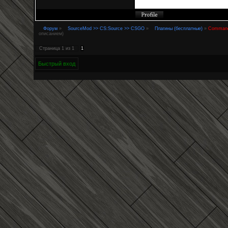
Форум
»
SourceMod >> CS:Source >> CSGO
»
Плагины (бесплатные)
»
Command 
описанием)
Страница
1
из
1
1