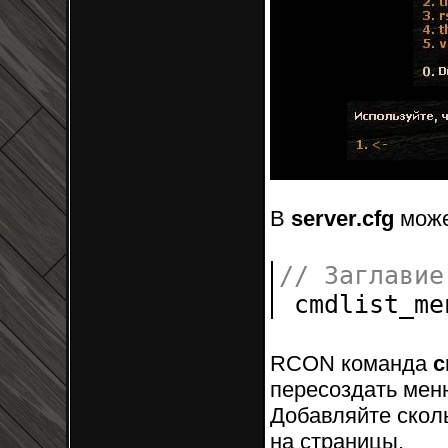
В
server.cfg
може
// Заглавие
cmdlist_m
RCON команда
c
пересоздать мен
Добавляйте скол
на страницы.