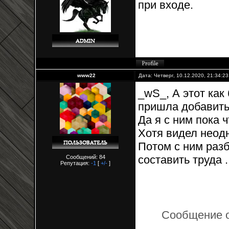
при входе.
www22
Дата: Четверг, 10.12.2020, 21:34:2
_wS_, А этот как
пришла добавить 
Да я с ним пока ч
Хотя видел неодно
Потом с ним разб
составить труда .
Сообщений: 84
Репутация:
-1
[
+/-
]
Сообщение 