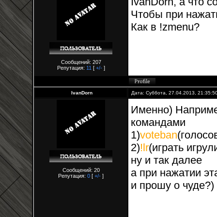
IvanDorn, а что 
Чтобы при нажат
Как в !zmenu?
Сообщений: 207
Репутация:
11
[
+/-
]
IvanDorn
Дата: Суббота, 27.04.2013, 21:35:
Именно) Наприме
командами
1)
voteban
(голоcо
2)
!lr
(играть игрул
ну и так далее
а при нажатии э
Сообщений: 20
Репутация:
0
[
+/-
]
и прошу о чуде?)