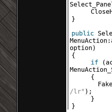
Select_Pan
Clo
}
public
Sel
MenuAction:
opti
{
if
(a
MenuAct
Fak
/lr"
)
}