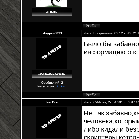
Андрей9033
Дата: Воскресенье, 02.12.2012, 21
Было бы забавно
информацию о ко
Сообщений: 2
Репутация:
0
[
+/-
]
IvanDorn
Дата: Суббота, 27.04.2013, 02:07:
Не так забавно,к
человека,который
либо кидали без
скриптеры,котор