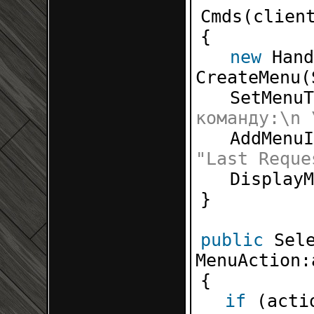
Cmds(cl
{
new
Hand
CreateMen
SetMenu
команду:\n 
AddMenu
"Last Reque
Display
}
public
Sel
MenuActio
{
if
(acti