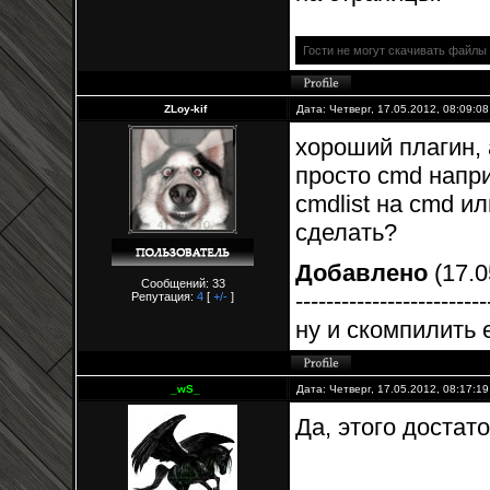
Гости не могут скачивать файлы
ZLoy-kif
Дата: Четверг, 17.05.2012, 08:09:0
хороший плагин, 
просто cmd напри
cmdlist на cmd и
сделать?
Добавлено
(17.0
Сообщений: 33
-------------------------
Репутация:
4
[
+/-
]
ну и скомпилить 
_wS_
Дата: Четверг, 17.05.2012, 08:17:1
Да, этого достат