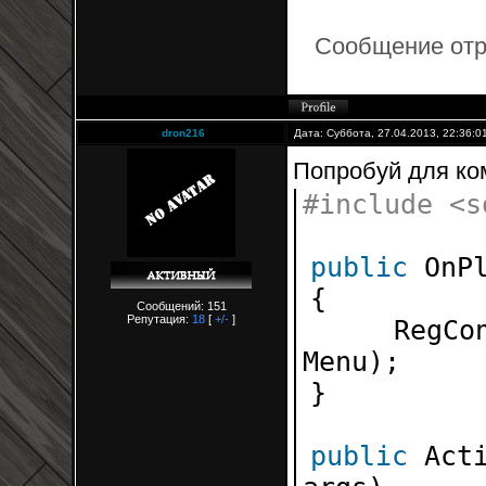
Сообщение от
dron216
Дата: Суббота, 27.04.2013, 22:36:
Попробуй для ком
#includ
public
On
{
Сообщений: 151
Репутация:
18
[
+/-
]
RegCo
Menu
}
public
Act