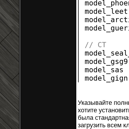
model_p
model_l
model_a
model_g
// CT
model_se
model_g
model_s
model_g
Указывайте полны
хотите установит
была стандартна
загрузить всем к