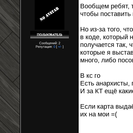
Вообщем ребят, 
чтобы поставить 
Но из-за того, ч
в коде, который 
получается так, 
Сообщений: 2
Репутация:
0
[
+/-
]
которые я выстав
много, либо посо
В кс го
Есть анархисты,
И за КТ ещё каки
Если карта выдаё
их на мои =(