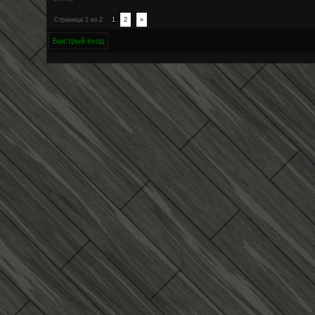
Страница
1
из
2
1
2
»