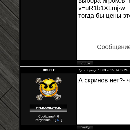
выбора игроков, к
v=uR1b1XLmj-w
тогда бы цены эт
Сообщение
DOUBLE
Дата: Среда, 18.03.2015, 14:59:26
А скринов нет?- ч
Сообщений: 6
Репутация:
1
[
+/-
]