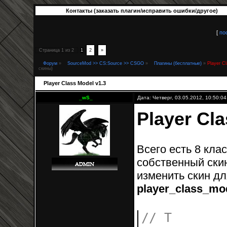
Контакты (заказать плагин/исправить ошибки/другое)
[
по
Страница
1
из
2
1
2
»
Форум
»
SourceMod >> CS:Source >> CSGO
»
Плагины (бесплатные)
»
Player C
скины)
Player Class Model v1.3
_wS_
Дата: Четверг, 03.05.2012, 10:50:0
Player Cla
Всего есть 8 кла
собственный ски
изменить скин дл
player_class_mod
// T