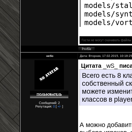
models/sta
models/syn
models/vor
Гости не могут скачивать файлы
небо
Дата: Вторник, 17.02.2015, 10:18:
Цитата
_wS_
писа
Всего есть 8 кл
собственный ск
можете изменит
классов в playe
Сообщений: 2
Репутация:
0
[
+/-
]
А можно добавит