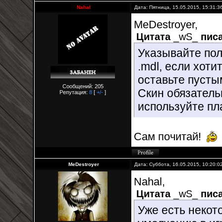
Nahal
Дата: Пятница, 15.05.2015, 15:31:
MeDestroyer,
Цитата
_wS_
писа
Указывайте пол
.mdl, если хоти
оставьте пусты
Сообщений: 205
Скин обязатель
Репутация:
8
[
+/-
]
используйте п
Сам почитай!
MeDestroyer
Дата: Суббота, 16.05.2015, 10:20:
Nahal,
Цитата
_wS_
писа
Уже есть некот