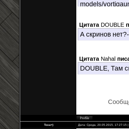
models/vortigau
Цитата
DOUBLE
п
А скринов нет?-
Цитата
Nahal
писа
DOUBLE, Там с
Сообщ
Toxa=)
Дата: Среда, 20.05.2015, 17:27:15