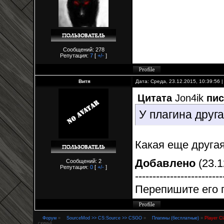
Сообщений: 278
Репутация:
7
[
+/-
]
Витя
Дата: Среда, 23.12.2015, 10:39:56
Цитата
Jon4ik
пис
У плагина друга
Какая еще друга
Добавлено
(23.1
Сообщений: 2
Репутация:
0
[
+/-
]
-------------------------
Перепишите его п
Форум
»
SourceMod >> CS:Source >> CSGO
»
Плагины (бесплатные)
»
Player C
скины)