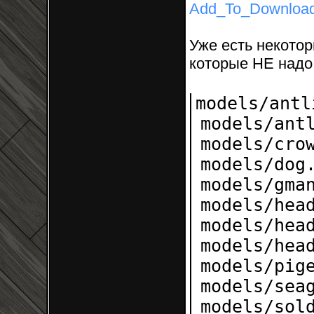
Add_To_Downloa
Уже есть некото
которые НЕ надо 
models/antl
models/ant
models/cro
models/dog
models/gma
models/hea
models/hea
models/hea
models/pig
models/sea
models/sol