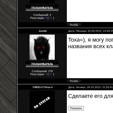
Сообщений: 2
Репутация:
0
[
+/-
]
Jon4ik
Дата: Пятница, 22.05.2015, 13:49:
Toxa=), я могу п
названия всех кл
Сообщений: 278
Репутация:
7
[
+/-
]
☆RED☆174rus☆
Дата: Четверг, 29.10.2015, 22:26:4
Сделаете его для