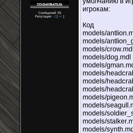
умолчанию в иг
игрокам:
Сообщений: 55
Репутация:
-1
[
+/-
]
Код
models/antlion.
models/antlion_
models/crow.md
models/dog.mdl
models/gman.md
models/headcra
models/headcra
models/headcrab
models/pigeon.
models/seagull.
models/soldier_
models/stalker.
models/synth.md