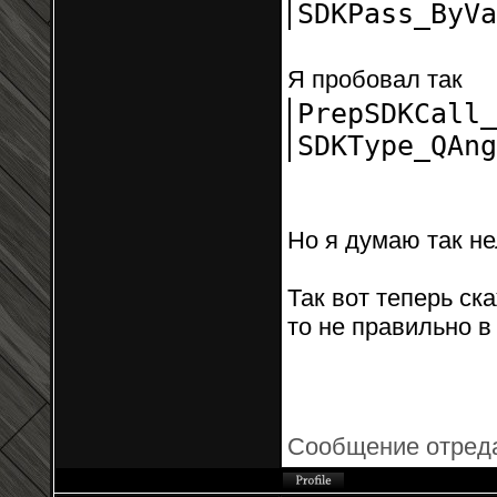
SDKPass_By
Я пробовал так
PrepSDKCall_
SDKType_QA
Но я думаю так не
Так вот теперь ска
то не правильно в
Сообщение отред