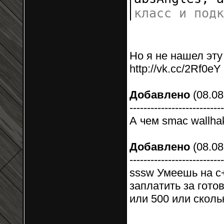
класс и п
Но я не нашел эт
http://vk.cc/2Rf0e
Добавлено
(08.08
---------------------------
А чем smac wallha
Добавлено
(08.08
---------------------------
sssw Умеешь на c+
заплатить за гото
или 500 или сколь