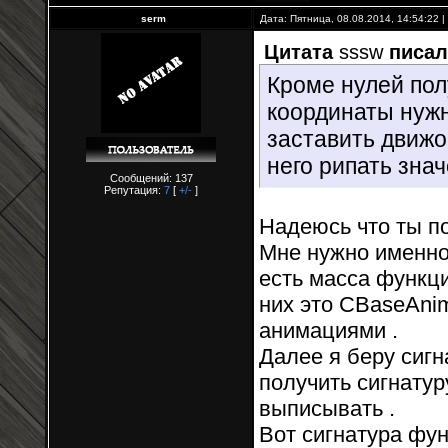
serm
Дата: Пятница, 08.08.2014, 14:54:22
Цитата
sssw
писал
Кроме нулей пол
координаты нужно
заставить движок
него рипать знач
Сообщений: 137
Репутация:
7
[
+/-
]
Надеюсь что ты п
Мне нужно именно
есть масса функц
них это CBaseAnim
анимациями .
Далее я беру сигн
получить сигнатуру
выписывать .
Вот сигнатура фу