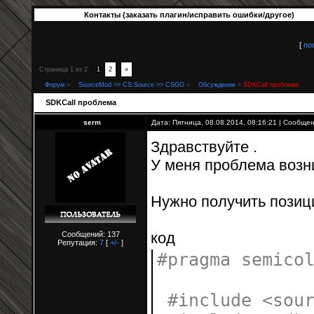
Контакты (заказать плагин/исправить ошибки/другое)
[
по
Страница
1
из
2
1
2
»
Форум
»
SourceMod >> CS:Source >> CSGO
»
Обсуждение
»
SDKCall проблема
SDKCall проблема
serm
Дата: Пятница, 08.08.2014, 08:16:21 | Сообще
Здравствуйте .
У меня проблема возн
Нужно получить позиц
код
Сообщений: 137
Репутация:
7
[
+/-
]
#pragma semico
#include <sou