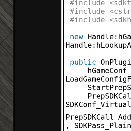
#include <sdk
#include <cst
#include <sdk
new
Handle:hG
Handle:hLookup
public
OnPlug
hGameConf
LoadGameConfig
StartPrep
PrepSDKCa
SDKConf_Virtua
PrepSDKCall_Ad
, SDKPass_Plai