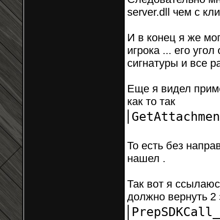
server.dll чем с кл
И в конец я же мо
игрока ... его угол
сигнатуры и все ра
Еще я видел прим
как то так
GetAttachmen
То есть без направ
нашел .
Так вот я ссылаюс
должно вернуть 2 
PrepSDKCall_