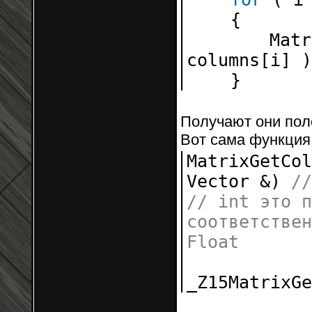
{
Matr
columns[i] )
}
Получают они пол
Вот сама функция 
MatrixGetCo
Vector &)
/
// int это п
соответствен
Float
_Z15MatrixGe