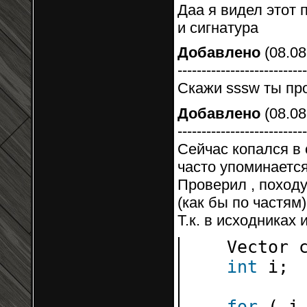
Даа я видел этот 
и сигнатура
Добавлено
(08.08
---------------------------
Скажи sssw ты про
Добавлено
(08.08
---------------------------
Сейчас копался в 
часто упоминаетс
Проверил , походу
(как бы по частям)
Т.к. в исходниках
Vector 
int
i;
for
( i