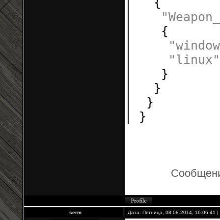
{
"Weapon_
{
"window
"linux"
}
}
}
}
Сообщени
serm
Дата: Пятница, 08.08.2014, 16:06:41