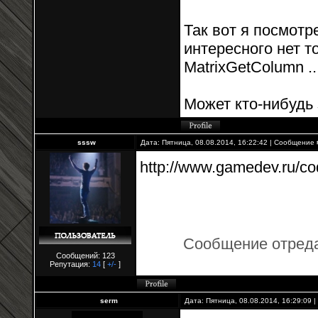
Так вот я посмотре
интересного нет 
MatrixGetColumn ..
Может кто-нибудь 
sssw
Дата: Пятница, 08.08.2014, 16:22:42 | Сообщение
http://www.gamedev.ru/co
Сообщение отред
Сообщений: 123
Репутация:
14
[
+/-
]
serm
Дата: Пятница, 08.08.2014, 16:29:09