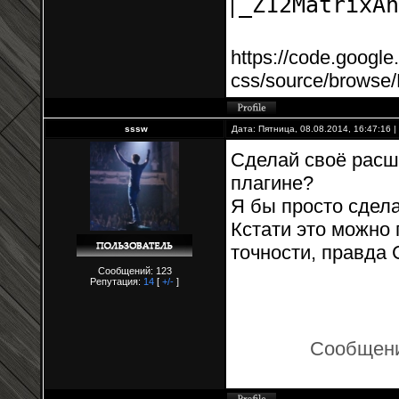
_Z12MatrixAn
https://code.googl
css/source/browse/
sssw
Дата: Пятница, 08.08.2014, 16:47:16
Сделай своё расш
плагине?
Я бы просто сдела
Кстати это можно
точности, правда
Сообщений: 123
Репутация:
14
[
+/-
]
Сообщени