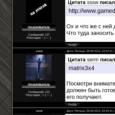
Цитата
sssw
писал
http://www.gamed
Ох и что же с ней 
Что туда заносить 
Сообщений: 137
Репутация:
7
[
+/-
]
sssw
Дата: Пятница, 08.08.2014, 16:32:31
Цитата
serm
писал
matrix3x4
Посмотри внимател
должен быть готов
Сообщений: 123
Репутация:
14
[
+/-
]
его получают.
serm
Дата: Пятница, 08.08.2014, 16:45:31