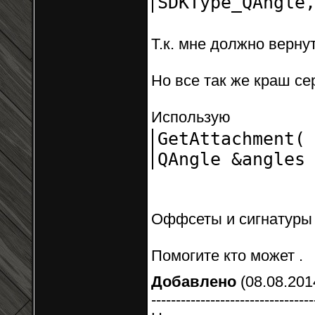
SDKType_QAngl
Т.к. мне должно вернуть
Но все так же краш се
Использую
GetAttachment
QAngle &angl
Оффсеты и сигнатуры
Помогите кто может .
Добавлено
(08.08.2014
---------------------------------