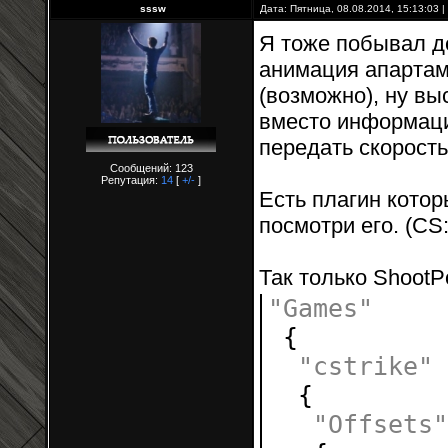
sssw
Дата: Пятница, 08.08.2014, 15:13:03
Я тоже побывал де
анимация апартам
(возможно), ну в
вместо информаци
передать скорост
Сообщений: 123
Репутация:
14
[
+/-
]
Есть плагин котор
посмотри его. (CS:
Так только ShootPos
"Games"
{
"cstrike"
{
"Offsets"