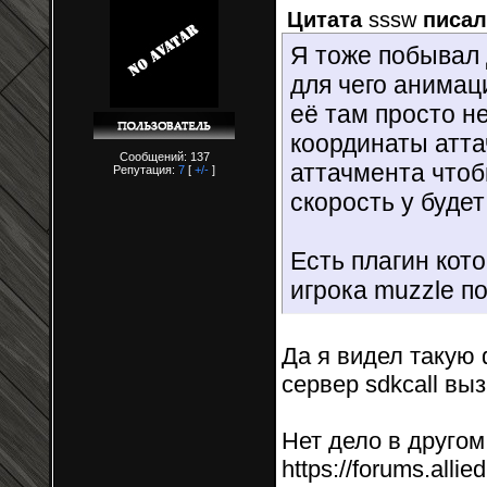
Цитата
sssw
писал
Я тоже побывал 
для чего анимац
её там просто н
координаты атт
Сообщений: 137
аттачмента чтоб
Репутация:
7
[
+/-
]
скорость у буде
Есть плагин кот
игрока muzzle по
Да я видел такую 
сервер sdkcall вы
Нет дело в другом
https://forums.all