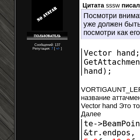
Цитата
sssw
писал
Посмотри внимат
уже должен быть
посмотри как его
Сообщений: 137
Репутация:
7
[
+/-
]
Vector hand;
GetAttachmen
hand);
VORTIGAUNT_LEFT_
название аттачме
Vector hand Это то
Далее
te->BeamPoi
&tr.endpos,