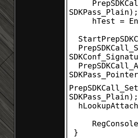
PrepSDKCa
SDKPass_Plain)
hTest = E
StartPrepSDK
PrepSDKCall_
SDKConf_Signat
PrepSDKCall_
SDKPass_Pointe
PrepSDKCall_Se
SDKPass_Plain)
hLookupAttac
RegConsol
}