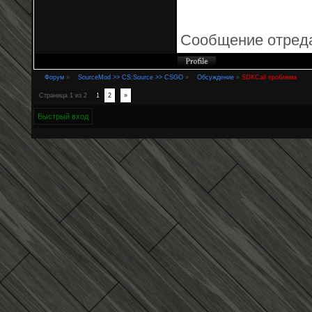
Сообщение отред
Форум
»
SourceMod >> CS:Source >> CSGO
»
Обсуждение
»
SDKCall проблема
Страница
1
из
2
1
2
»