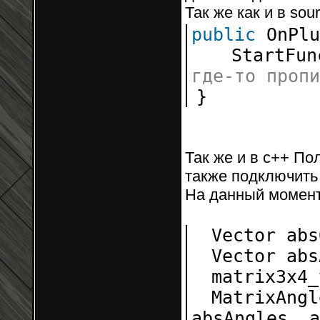
Так же как и в sou
public
OnPlu
StartFu
где-то пр
}
Так же и в c++ По
также подключить 
На данный момент
Vector abs
Vector abs
matrix3x4_
MatrixAngl
absAngles, 