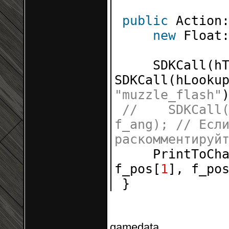
public
Action
new
Float
SDKCall(h
SDKCall(hLooku
"muzzle_flash"
// SDKCall(h
f_ang); // Есл
раскомментиру
PrintToCh
f_pos[
1
], f_po
}
gamedata