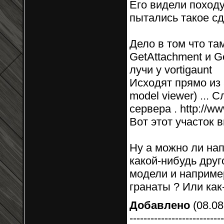
Его видели поход
пытались такое сд
Дело в том что та
GetAttachment и G
лучи у vortigaunt
Исходят прямо из 
model viewer) ...
сервера . http:/
Вот этот участок в
Ну а можно ли на
какой-нибудь друго
модели и наприме
гранаты ? Или как
Добавлено
(08.08
---------------------------