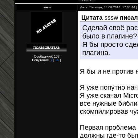
serm
Дата: Пятница, 08.08.2014, 17:04:44
Цитата
sssw
писал
Сделай своё рас
было в плагине?
Я бы просто сде
плагина.
Сообщений: 137
Репутация:
7
[
+/-
]
Я бы и не против 
Я уже попутно нач
Я уже скачал Micro
все нужные библи
скомпилировав чуж
Первая проблема 
должны где-то быт