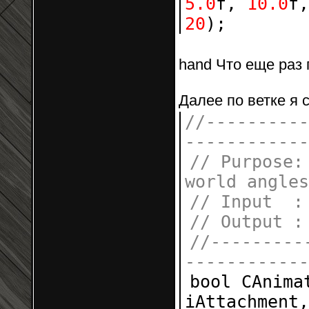
5
.0
f,
10
.0
f
20
);
hand Что еще раз 
Далее по ветке я
//----------
------------
// Purpose:
world angles
// Input : 
// Output 
//---------
------------
bool CAnima
iAttachment,