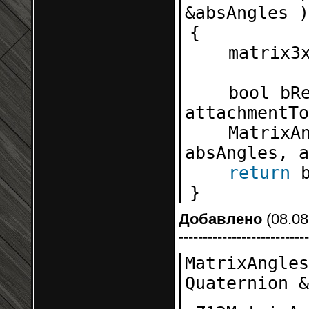
&absAngles )
{
matrix3
bool bR
attachmentTo
MatrixA
absAngles, a
return
}
Добавлено
(08.08
---------------------------
MatrixAngle
Quaternion &