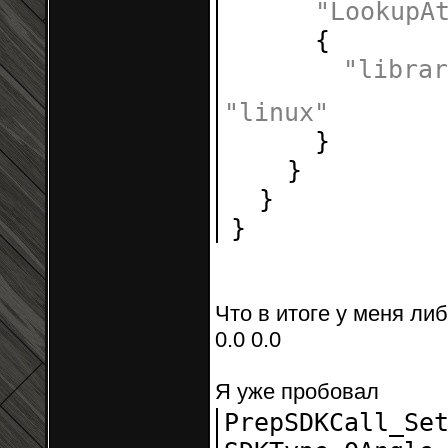
"LookupA
{
"librar
"linux"
}
}
}
}
Что в итоге у меня ли
0.0 0.0
Я уже пробовал
PrepSDKCall_Se