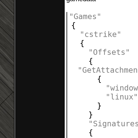
"Games"
{
"cstrike"
{
"Offsets"
{
"GetAttachmen
{
"window
"linux"
}
}
"Signature
{