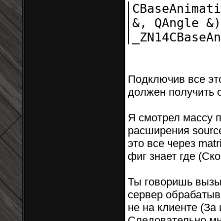
CBaseAnimati
&, QAngle &)
_ZN14CBaseAn
Подключив все это
должен получить о
Я смотрел массу 
расширения sourc
это все через mat
фиг знает где (Ск
Ты говоришь вызыв
сервер обрабатыв
не на клиенте (За 
Следовательно мн