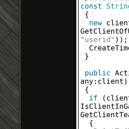
const
Strin
{
new
clien
GetClientOf
"userid"
));
CreateTim
}
public
Act
any:client)
{
if
(clie
IsClientInG
GetClientT
{