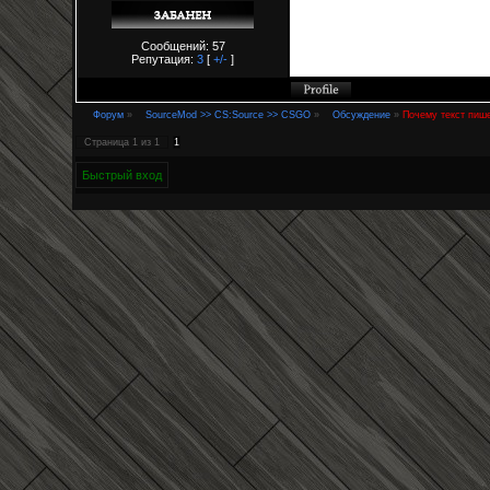
Сообщений: 57
Репутация:
3
[
+/-
]
Форум
»
SourceMod >> CS:Source >> CSGO
»
Обсуждение
»
Почему текст пише
Страница
1
из
1
1