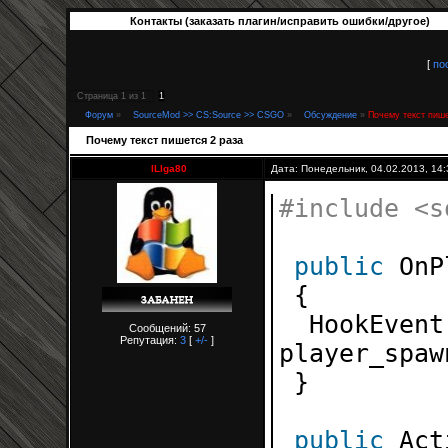
Контакты (заказать плагин/исправить ошибки/другое)
[
по
Страница
1
из
1
1
Форум
»
SourceMod >> CS:Source >> CSGO
»
Обсуждение
»
Почему текст пише
Почему текст пишется 2 раза
ILlga80
Дата: Понедельник, 04.02.2013, 14
#include <s
public
OnP
{
HookEvent
Сообщений: 57
Репутация:
3
[
+/-
]
player_spaw
}
public
Act