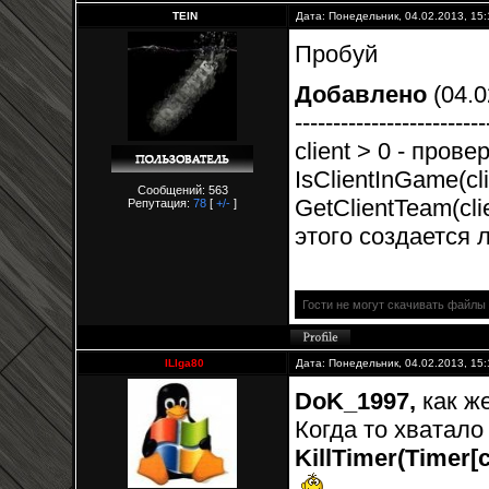
TEIN
Дата: Понедельник, 04.02.2013, 15
Пробуй
Добавлено
(04.0
-------------------------
client > 0 - пров
IsClientInGame(cli
Сообщений: 563
GetClientTeam(cli
Репутация:
78
[
+/-
]
этого создается 
Гости не могут скачивать файлы
ILlga80
Дата: Понедельник, 04.02.2013, 15
DoK_1997,
как ж
Когда то хватал
KillTimer(Timer[cl