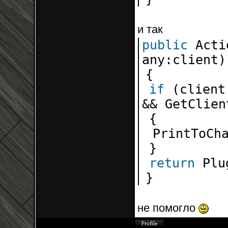
и так
public
Acti
any:client)
{
if
(clien
&& GetClie
{
PrintToCh
}
return
Plu
}
не помогло