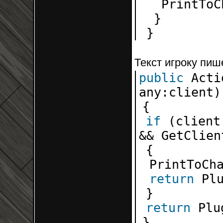
PrintTo
}
}
Текст игроку пиш
public
Acti
any:client)
{
if
(clien
&& GetClie
{
PrintToCh
return
Pl
}
return
Plu
}