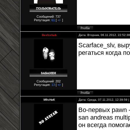
Сообщений: 737
Репутация:
61
[
+/-
]
Beelzebub
Дата: Вторник, 06.11.2012, 22:52:3
Scarface_slv, выр
регаться когда п
Сообщений: 202
Репутация:
13
[
+/-
]
М9сНиК
Дата: Среда, 07.11.2012, 12:39:59
Во-первых pawn -
san andreas mult
он всегда помога