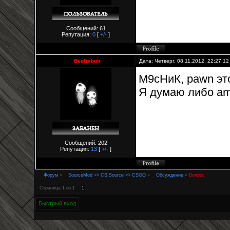
Сообщений: 61
Репутация:
0
[
+/-
]
Beelzebub
Дата: Четверг, 08.11.2012, 22:27:1
М9сНиК, pawn это 
Я думаю либо am
Сообщений: 202
Репутация:
13
[
+/-
]
Форум
»
SourceMod >> CS:Source >> CSGO
»
Обсуждение
»
Вопрос
Страница
1
из
1
1