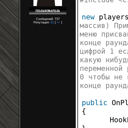
new
player
Сообщений: 737
Репутация:
61
[
+/-
]
массив) При
меню присва
конце раунд
цифрой 1 ес
какую нибуд
переменной 
0 чтобы не 
конце ра
public
OnP
{
Hook