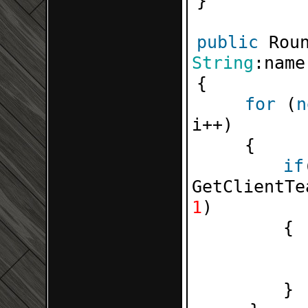
}
public
Rou
String
:name
{
for
(
n
i++)
{
if
GetClientT
1
)
}