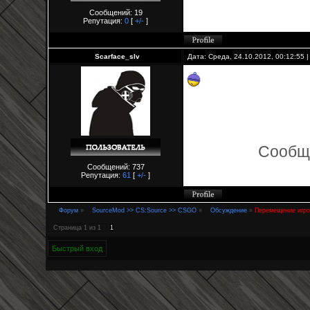
Сообщений: 19
Репутация:
0
[
+/-
]
Scarface_slv
Дата: Среда, 24.10.2012, 00:12:55
Сообщ
Сообщений: 737
Репутация:
61
[
+/-
]
Форум
»
SourceMod >> CS:Source >> CSGO
»
Обсуждение
»
Перемещение игро
Страница
1
из
1
1