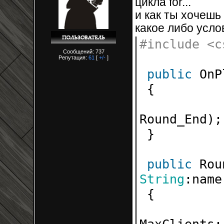
цикла for...
и как ты хочешь
какое либо усло
#include <c
Сообщений: 737
Репутация:
61
[
+/-
]
public
OnP
{
Round_End);
}
public
Rou
String
:name
{