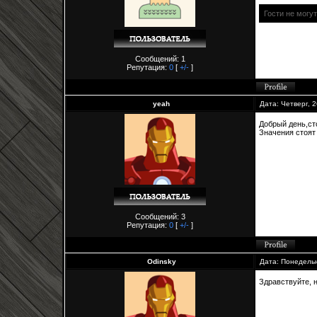
Гости не могу
Сообщений: 1
Репутация:
0
[
+/-
]
yeah
Дата: Четверг, 
Добрый день,ст
Значения стоят a
Сообщений: 3
Репутация:
0
[
+/-
]
Odinsky
Дата: Понедельн
Здравствуйте, н