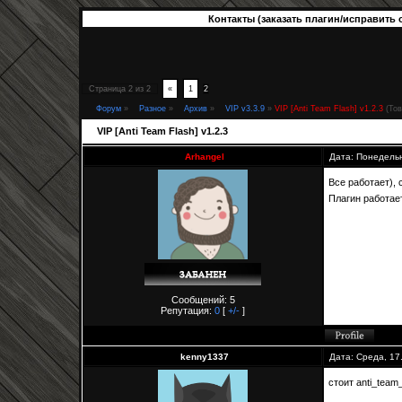
Контакты (заказать плагин/исправить 
Страница
2
из
2
«
1
2
Форум
»
Разное
»
Архив
»
VIP v3.3.9
»
VIP [Anti Team Flash] v1.2.3
(То
VIP [Anti Team Flash] v1.2.3
Arhangel
Дата: Понедельн
Все работает),
Плагин работае
Сообщений: 5
Репутация:
0
[
+/-
]
kenny1337
Дата: Среда, 17
стоит anti_team