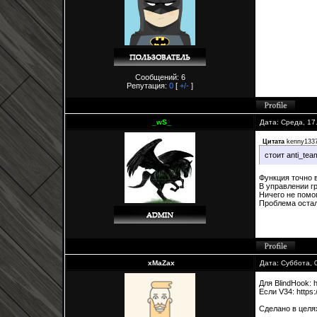
Сообщений: 6
Репутация:
0
[
+/-
]
_wS_
Дата: Среда, 17
Цитата
kenny133
стоит anti_tea
Функция точно 
В управлении г
Ничего не помог
Проблема остал
xMaZax
Дата: Суббота, 
Для BlindHook: h
Если V34: https:
Сделано в целя