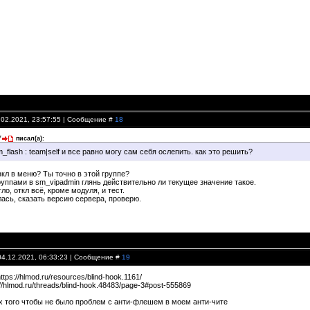
.02.2021, 23:57:55 | Сообщение #
18
7
писал(а):
m_flash : team|self и все равно могу сам себя ослепить. как это решить?
вкл в меню? Ты точно в этой группе?
руппами в sm_vipadmin глянь действительно ли текущее значение такое.
ло, откл всё, кроме модуля, и тест.
ась, сказать версию сервера, проверю.
04.12.2021, 06:33:23 | Сообщение #
19
ttps://hlmod.ru/resources/blind-hook.1161/
//hlmod.ru/threads/blind-hook.48483/page-3#post-555869
х того чтобы не было проблем с анти-флешем в моем анти-чите