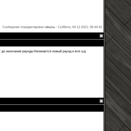
Сообщение отредактировал
-
Суббота, 04.12.2021, 06:44:42
xMaZax
 до окончания раунда.Начинается новый раунд и всё гуд