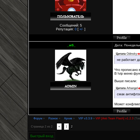
Сообщений: 5
Репутация:
0
[
+/-
]
_wS_
Дата: Понедельн
Цитата
Odinsky
не работает д
Что прописано 
В !vip меню фу
Выше писали:
Цитата
Arhangel
смак антифлэ
Может конфликт
Форум
»
Разное
»
Архив
»
VIP v3.3.9
»
VIP [Anti Team Flash] v1.2.3
(То
Страница
2
из
2
«
1
2