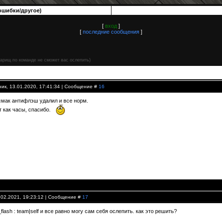
ошибки/другое)
[
вход
]
[
последние сообщения
]
варищ по команде не сможет вас ослепить)
ик, 13.01.2020, 17:41:34 | Сообщение #
16
 смак антифлэш удалил и все норм.
т как часы, спасибо.
.02.2021, 19:23:12 | Сообщение #
17
_flash : team|self и все равно могу сам себя ослепить. как это решить?