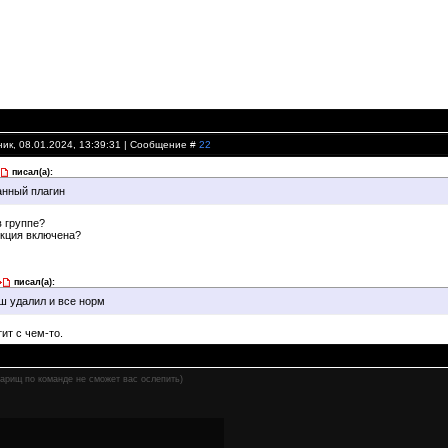
ик, 08.01.2024, 13:39:31 | Сообщение #
22
писал(а):
анный плагин
в группе?
нкция включена?
писал(а):
ш удалил и все норм
ит с чем-то.
варищ по команде не сможет вас ослепить)