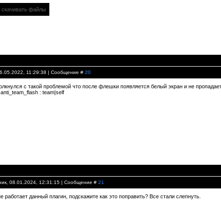
т скачивать файлы
26.05.2022, 11:29:38 | Сообщение #
20
олкнулся с такой проблемой что после флешки появляется белый экран и не пропадает
nti_team_flash : team|self
ик, 08.01.2024, 12:31:15 | Сообщение #
21
е работает данный плагин, подскажите как это поправить? Все стали слепнуть.