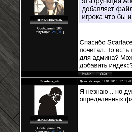
эта функция Ad
добавляет файл
игрока что бы 
Сообщений: 186
Репутация:
24
[
+/-
]
Спасибо Scarface
почитал. То есть
для админа? Може
добавить индекс
Scarface_slv
Дата: Четверг, 31.01.2013, 17:52:4
Я незнаю... но д
определенных фа
Сообщений: 737
Репутация:
61
[
+/-
]