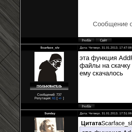
Сообщение 
Scarface_slv
Дата: Четверг, 31.01.2013, 17:47:0
эта функция AddF
файлы на скачку 
ему скачалось
Сообщений: 737
Репутация:
61
[
+/-
]
Sunday
Дата: Четверг, 31.01.2013, 17:51:0
Цитата
Scarface_s