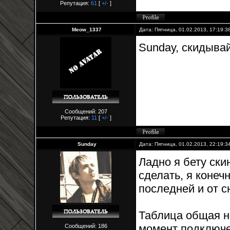
Репутация:
61
[
+/-
]
Meow_1337
Дата: Пятница, 01.02.2013, 17:19:
Sunday, скидывай
Сообщений: 207
Репутация:
11
[
+/-
]
Sunday
Дата: Пятница, 01.02.2013, 22:19:
Ладно я бету ски
сделать, я конеч
последней и от с
Таблица общая н
момент подключе
Сообщений: 186