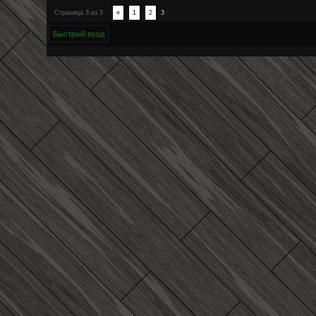
Страница
3
из
3
«
1
2
3