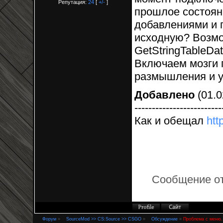
Репутация:
24
[
+/-
]
прошлое состоян
добавлениями и 
исходную? Возмо
GetStringTableDat
Включаем мозги 
размышления и ув
Добавлено
(01.0
-------------------------
Как и обещал
htt
Сообщение о
Форум
»
SourceMod >> CS:Source >> CSGO
»
Обсуждение
»
Проблема с меню.