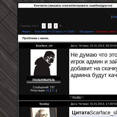
Контакты (заказать плагин/исправить ошибки/другое)
[
по
Страница
3
из
3
«
1
2
3
Форум
»
SourceMod >> CS:Source >> CSGO
»
Обсуждение
»
Проблема с меню.
Проблема с меню.
Scarface_slv
Дата: Четверг, 31.01.2013, 09:19:0
Не думаю что это
игрок админ и за
добавит на скач
админа будут ка
Сообщений: 737
Репутация:
61
[
+/-
]
Sunday
Дата: Четверг, 31.01.2013, 17:39:5
Цитата
Scarface_s