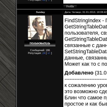
Sunday
Дата: Четверг, 31.01.2013, 18:08:4
FindStringIndex 
GetStringTableDa
пользователя, св
GetStringTableDa
связанные с данн
SetStringTableDa
Сообщений: 186
Репутация:
24
[
+/-
]
данные, связанны
Может как то с 
Добавлено
(31.0
-------------------------
к сожалению уро
это возможно сде
Блин что самое п
простое и как бы