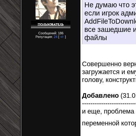
Не думаю что эт
если игрок адми
AddFileToDownl
все зашедшие и
Сообщений: 186
файлы
Репутация:
24
[
+/-
]
Совершенно верно
загружается и ем
голову, констру
Добавлено
(31.0
-------------------------
и еще, проблема 
переменной котор